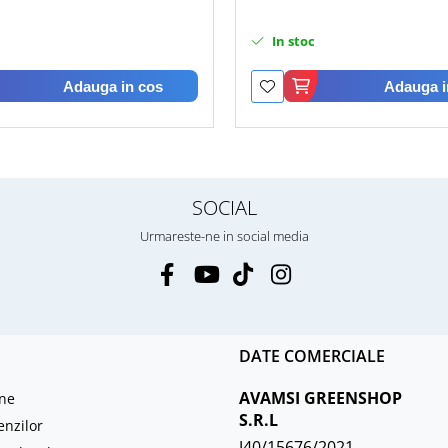
In stoc
Adauga in cos
Adauga i
SOCIAL
Urmareste-ne in social media
DATE COMERCIALE
AVAMSI GREENSHOP
ne
S.R.L
enzilor
J40/15676/2021