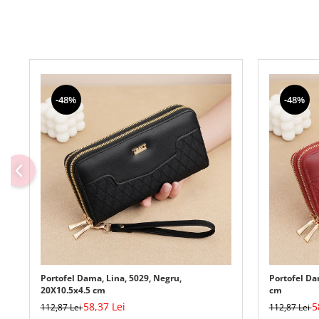
-48%
-48%
Portofel Dama, Lina, 5029, Negru,
Portofel Da
20X10.5x4.5 cm
cm
58,37 Lei
5
112,87 Lei
112,87 Lei