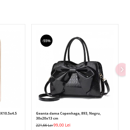
-55%
0X10.5x4.5
Geanta dama Copenhaga, 893, Negru,
30x20x13 cm
99,00 Lei
221,66 Lei