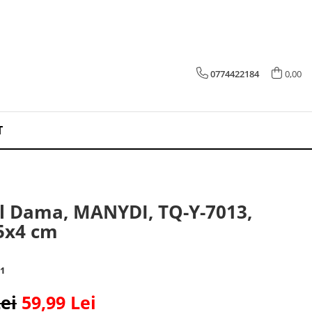
0774422184
0,00
T
el Dama, MANYDI, TQ-Y-7013,
5x4 cm
1
ei
59,99 Lei