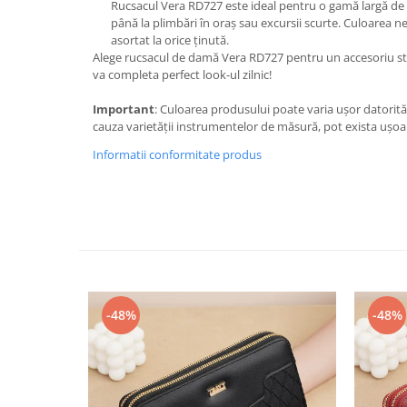
Rucsacul Vera RD727 este ideal pentru o gamă largă de act
până la plimbări în oraș sau excursii scurte. Culoarea ne
asortat la orice ținută.
Alege rucsacul de damă Vera RD727 pentru un accesoriu stilat
va completa perfect look-ul zilnic!
Important
: Culoarea produsului poate varia ușor datorită
cauza varietății instrumentelor de măsură, pot exista ușoa
Informatii conformitate produs
-48%
-48%