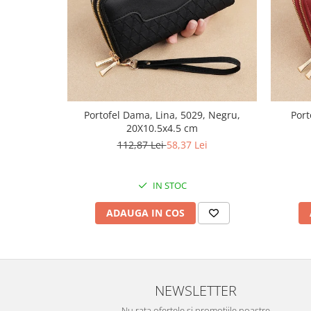
Portofel Dama, Lina, 5029, Negru,
Port
20X10.5x4.5 cm
112,87 Lei
58,37 Lei
IN STOC
ADAUGA IN COS
NEWSLETTER
Nu rata ofertele si promotiile noastre