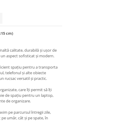
x15 cm)
altă calitate, durabilă și ușor de
 un aspect sofisticat și modern.
icient spațiu pentru a transporta
ul, telefonul și alte obiecte
n rucsac versatil și practic.
nizate, care îți permit să îți
voie de spațiu pentru un laptop,
iente de organizare.
xim pe parcursul întregii zile,
 pe umăr, cât și pe spate, în