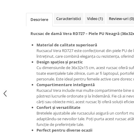
Caracteristici
Video
(1)
Review-uri
(0)
Descriere
Rucsac de damă Vera RD727 – Piele PU Neagră (36x32
Material de calitate superioară
Rucsacul Vera RD727 este confecționat din piele PU de în
întreținut, care combină eleganța cu rezistența, oferind
Design spațios și practic
Cu dimensiunile de 36x32x15 cm, acest rucsac oferă suf
toate esențialele tale zilnice, cum ar fi laptopul, portofel
personale. Este ideal pentru femeile active care doresc u
Compartimentare inteligentă
Rucsacul Vera include mai multe compartimente bine orga
păstrezi lucrurile ordonate și la îndemână. Fie că ai ne
cărți sau obiecte mici, acest rucsac îți oferă soluții efic
Confort și versatilitate
Bretelele ajustabile ale rucsacului asigură un confort ma
adaptându-se nevoilor tale. Poți purta acest rucsac atât
funcție de preferințele tale.
Perfect pentru diverse ocazii