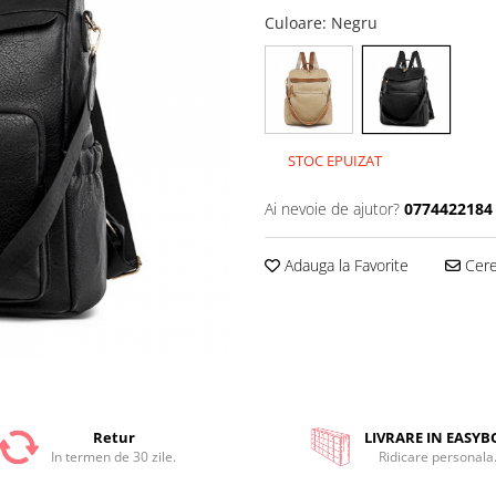
Culoare
: Negru
STOC EPUIZAT
Ai nevoie de ajutor?
0774422184
Adauga la Favorite
Cere 
Retur
LIVRARE IN EASYB
In termen de 30 zile.
Ridicare personala