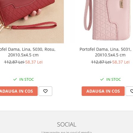
ofel Dama, Lina, 5030, Rosu,
Portofel Dama, Lina, 5031,
20X10.5x4.5 cm
20X10.5x4.5 cm
112,87 Lei
58,37 Lei
112,87 Lei
58,37 Lei
IN STOC
IN STOC
ADAUGA IN COS
ADAUGA IN COS
SOCIAL
Urmareste-ne in social media