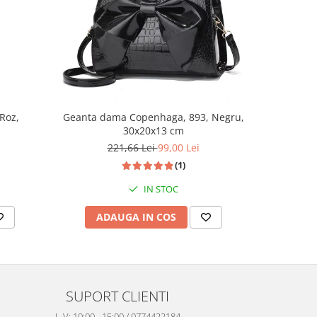
-46%
 Roz,
Geanta dama Copenhaga, 893, Negru,
Geanta Da
30x20x13 cm
221,66 Lei
99,00 Lei
(1)
IN STOC
ADAUGA IN COS
AD
SUPORT CLIENTI
L-V: 10:00 - 15:00 / 0774422184