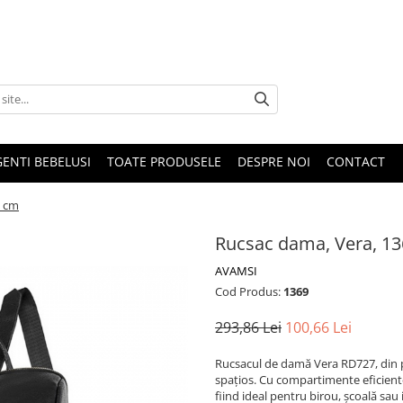
GENTI BEBELUSI
TOATE PRODUSELE
DESPRE NOI
CONTACT
5 cm
Rucsac dama, Vera, 13
AVAMSI
Cod Produs:
1369
293,86 Lei
100,66 Lei
Rucsacul de damă Vera RD727, din p
spațios. Cu compartimente eficiente ș
fiind ideal pentru birou, școală sau i