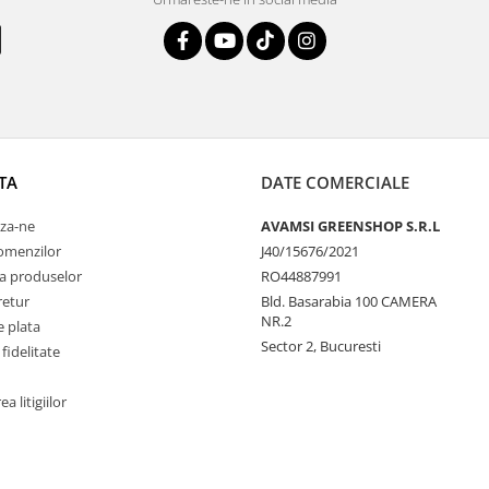
TA
DATE COMERCIALE
za-ne
AVAMSI GREENSHOP S.R.L
comenzilor
J40/15676/2021
a produselor
RO44887991
retur
Bld. Basarabia 100 CAMERA
NR.2
 plata
Sector 2, Bucuresti
fidelitate
a litigiilor