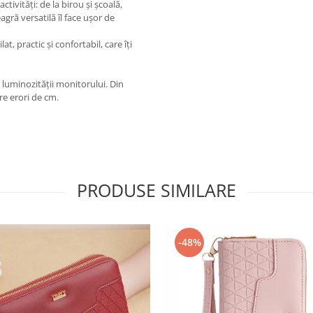
ivități: de la birou și școală,
agră versatilă îl face ușor de
, practic și confortabil, care îți
 luminozității monitorului. Din
re erori de cm.
PRODUSE SIMILARE
-48%