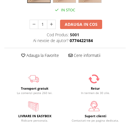
IN STOC
ADAUGA IN COS
Cod Produs:
5001
Ai nevoie de ajutor?
0774422184
Adauga la Favorite
Cere informatii
Transport gratuit
Retur
La comenzi peste 260 lei.
In termen de 30 zile.
LIVRARE IN EASYBOX
Suport clienti
Ridicare personala.
Contactati-ne pe pagina dedicata.