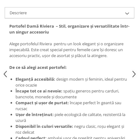
Descriere
Portofel Damă Riviera – Stil, organizare și versatilitate într-
un singur accesoriu
Alege portofelul Riviera pentru un look elegant și o organizare
impecabilă. Este creat special pentru femeile care își doresc un
accesoriu practic, ușor de asortat și plăcut la atingere.
De ce să alegi acest portofel:
Eleganță accesibilă:
design modern și feminin, ideal pentru
orice ocazie
Încape tot ce ai nevoie:
spațiu generos pentru carduri,
bancnote, monede și documente
Compact și ușor de purtat:
încape perfect în geantă sau
rucsac
Ușor de întreținut:
piele ecologică de calitate, rezistentă la
uzură
Disponibil în culori versatile:
negru clasic, roșu elegant și
roz delicat
Cadoul perfect:
ambalaj ușor de pregătit pentru aniversări,