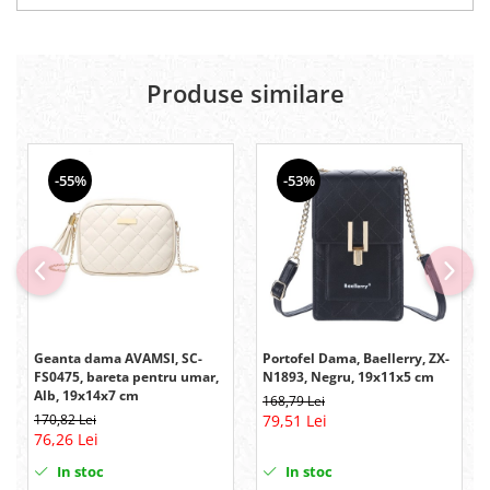
Produse similare
-55%
-53%
Geanta dama AVAMSI, SC-
Portofel Dama, Baellerry, ZX-
FS0475, bareta pentru umar,
N1893, Negru, 19x11x5 cm
Alb, 19x14x7 cm
168,79 Lei
170,82 Lei
79,51 Lei
76,26 Lei
In stoc
In stoc