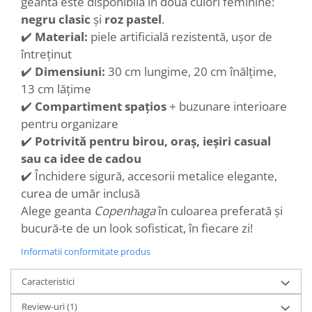
geantă este disponibilă în două culori feminine:
negru clasic
și
roz pastel
.
✔️
Material:
piele artificială rezistentă, ușor de
întreținut
✔️
Dimensiuni:
30 cm lungime, 20 cm înălțime,
13 cm lățime
✔️
Compartiment spațios
+ buzunare interioare
pentru organizare
✔️
Potrivită pentru birou, oraș, ieșiri casual
sau ca idee de cadou
✔️ Închidere sigură, accesorii metalice elegante,
curea de umăr inclusă
Alege geanta
Copenhaga
în culoarea preferată și
bucură-te de un look sofisticat, în fiecare zi!
Informatii conformitate produs
Caracteristici
Review-uri
(1)