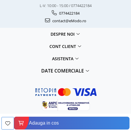
L-V: 10:00 - 15:00 / 0774422184
0774422184
contact@eModo.ro
DESPRE NOI
CONT CLIENT
ASISTENTA
DATE COMERCIALE
©Copyright AVAMSI GREENSHOP S.R.L 2026
Adauga in cos