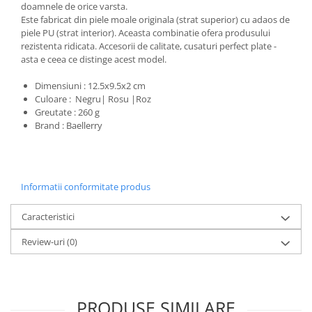
doamnele de orice varsta.
Este fabricat din piele moale originala (strat superior) cu adaos de
piele PU (strat interior). Aceasta combinatie ofera produsului
rezistenta ridicata. Accesorii de calitate, cusaturi perfect plate -
asta e ceea ce distinge acest model.
Dimensiuni : 12.5x9.5x2 cm
Culoare : Negru| Rosu |Roz
Greutate : 260 g
Brand : Baellerry
Informatii conformitate produs
Caracteristici
Review-uri
(0)
PRODUSE SIMILARE