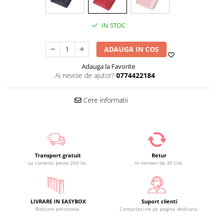
IN STOC
ADAUGA IN COS
Adauga la Favorite
Ai nevoie de ajutor?
0774422184
Cere informatii
Transport gratuit
Retur
La comenzi peste 260 lei.
In termen de 30 zile.
LIVRARE IN EASYBOX
Suport clienti
Ridicare personala.
Contactati-ne pe pagina dedicata.