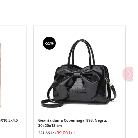
-55%
0X10.5x4.5
Geanta dama Copenhaga, 893, Negru,
30x20x13 cm
99,00 Lei
221,66 Lei