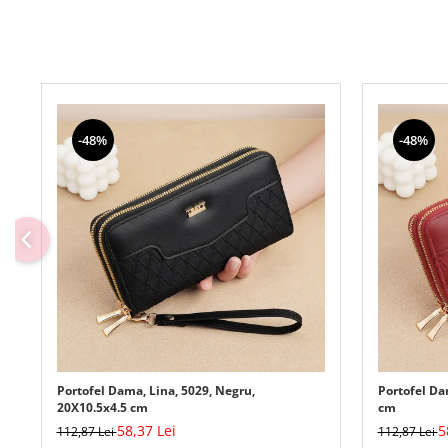
-48%
-48%
Portofel Dama, Lina, 5029, Negru,
Portofel Da
20X10.5x4.5 cm
cm
58,37 Lei
5
112,87 Lei
112,87 Lei