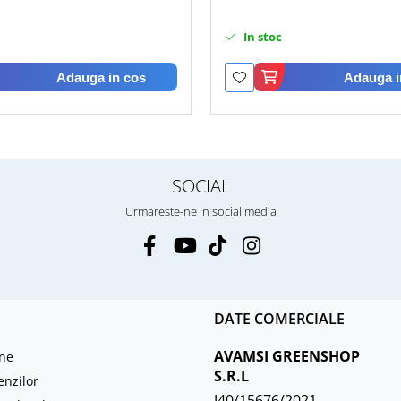
In stoc
Adauga in cos
Adauga i
SOCIAL
Urmareste-ne in social media
DATE COMERCIALE
AVAMSI GREENSHOP
ne
S.R.L
enzilor
J40/15676/2021