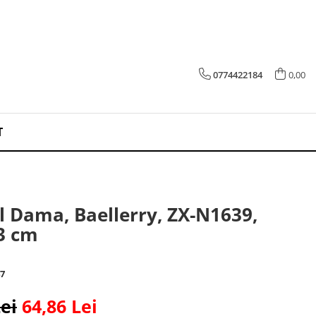
0774422184
0,00
T
l Dama, Baellerry, ZX-N1639,
3 cm
7
ei
64,86 Lei