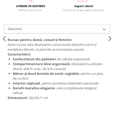
LIVRARE IN EASYBOX
Suport clienti
Ridicare personala.
Contactati-ne pe pagina dedicata.
Descriere
Rucsac pentru damă, casual și feminin
Acest rucsac este ideal pentru orice ținută datorită culorii și
modelului discret, ce permite accesorizarea ușoară.
Caracteristici:
Confecționat din poliester
de calitate superioară
Compartimentare bine organizată
, ideal pentru utilizare
zilnică, atât în oraș, cât și în vacanțe
Mâner și două bretele de umăr reglabile
, pentru un plus
de confort
Interior căptușit
, pentru protecția obiectelor personale
Detalii metalice elegante
, care completează designul
rafinat
Dimensiuni:
33x25x11 cm