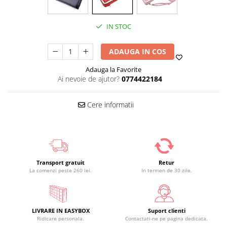
IN STOC
ADAUGA IN COS
Adauga la Favorite
Ai nevoie de ajutor?
0774422184
Cere informatii
Transport gratuit
Retur
La comenzi peste 260 lei.
In termen de 30 zile.
LIVRARE IN EASYBOX
Suport clienti
Ridicare personala.
Contactati-ne pe pagina dedicata.