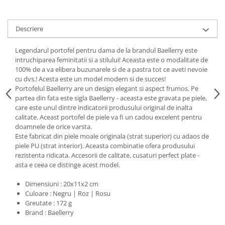
Descriere
Legendarul portofel pentru dama de la brandul Baellerry este
intruchiparea feminitatii si a stilului! Aceasta este o modalitate de
100% de a va elibera buzunarele si de a pastra tot ce aveti nevoie
cu dvs.! Acesta este un model modern si de succes!
Portofelul Baellerry are un design elegant si aspect frumos. Pe
partea din fata este sigla Baellerry - aceasta este gravata pe piele,
care este unul dintre indicatorii produsului original de inalta
calitate. Aceast portofel de piele va fi un cadou excelent pentru
doamnele de orice varsta.
Este fabricat din piele moale originala (strat superior) cu adaos de
piele PU (strat interior). Aceasta combinatie ofera produsului
rezistenta ridicata. Accesorii de calitate, cusaturi perfect plate -
asta e ceea ce distinge acest model.
Dimensiuni : 20x11x2 cm
Culoare : Negru | Roz | Rosu
Greutate : 172 g
Brand : Baellerry