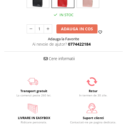
IN STOC
ADAUGA IN COS
Adauga la Favorite
Ai nevoie de ajutor?
0774422184
Cere informatii
Transport gratuit
Retur
La comenzi peste 260 lei.
In termen de 30 zile.
LIVRARE IN EASYBOX
Suport clienti
Ridicare personala.
Contactati-ne pe pagina dedicata.