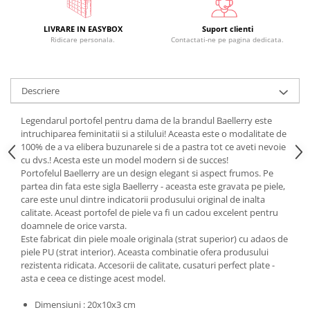
LIVRARE IN EASYBOX
Suport clienti
Ridicare personala.
Contactati-ne pe pagina dedicata.
Descriere
Legendarul portofel pentru dama de la brandul Baellerry este
intruchiparea feminitatii si a stilului! Aceasta este o modalitate de
100% de a va elibera buzunarele si de a pastra tot ce aveti nevoie
cu dvs.! Acesta este un model modern si de succes!
Portofelul Baellerry are un design elegant si aspect frumos. Pe
partea din fata este sigla Baellerry - aceasta este gravata pe piele,
care este unul dintre indicatorii produsului original de inalta
calitate. Aceast portofel de piele va fi un cadou excelent pentru
doamnele de orice varsta.
Este fabricat din piele moale originala (strat superior) cu adaos de
piele PU (strat interior). Aceasta combinatie ofera produsului
rezistenta ridicata. Accesorii de calitate, cusaturi perfect plate -
asta e ceea ce distinge acest model.
Dimensiuni : 20x10x3 cm