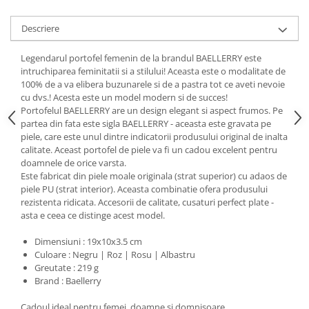
Descriere
Legendarul portofel femenin de la brandul BAELLERRY este
intruchiparea feminitatii si a stilului! Aceasta este o modalitate de
100% de a va elibera buzunarele si de a pastra tot ce aveti nevoie
cu dvs.! Acesta este un model modern si de succes!
Portofelul BAELLERRY are un design elegant si aspect frumos. Pe
partea din fata este sigla BAELLERRY - aceasta este gravata pe
piele, care este unul dintre indicatorii produsului original de inalta
calitate. Aceast portofel de piele va fi un cadou excelent pentru
doamnele de orice varsta.
Este fabricat din piele moale originala (strat superior) cu adaos de
piele PU (strat interior). Aceasta combinatie ofera produsului
rezistenta ridicata. Accesorii de calitate, cusaturi perfect plate -
asta e ceea ce distinge acest model.
Dimensiuni : 19x10x3.5 cm
Culoare : Negru | Roz | Rosu | Albastru
Greutate : 219 g
Brand : Baellerry
Cadoul ideal pentru femei, doamne si domnisoare.