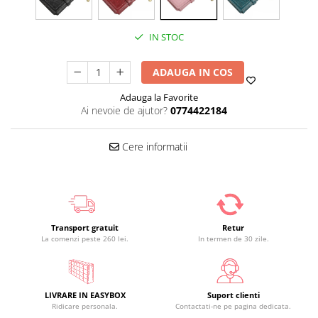
IN STOC
ADAUGA IN COS
Adauga la Favorite
Ai nevoie de ajutor?
0774422184
Cere informatii
Transport gratuit
Retur
La comenzi peste 260 lei.
In termen de 30 zile.
LIVRARE IN EASYBOX
Suport clienti
Ridicare personala.
Contactati-ne pe pagina dedicata.