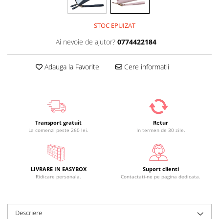
STOC EPUIZAT
Ai nevoie de ajutor?
0774422184
Adauga la Favorite
Cere informatii
Transport gratuit
Retur
La comenzi peste 260 lei.
In termen de 30 zile.
LIVRARE IN EASYBOX
Suport clienti
Ridicare personala.
Contactati-ne pe pagina dedicata.
Descriere