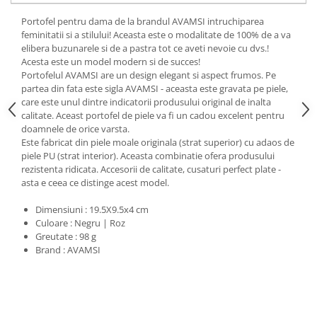
Portofel pentru dama de la brandul AVAMSI intruchiparea
feminitatii si a stilului! Aceasta este o modalitate de 100% de a va
elibera buzunarele si de a pastra tot ce aveti nevoie cu dvs.!
Acesta este un model modern si de succes!
Portofelul AVAMSI are un design elegant si aspect frumos. Pe
partea din fata este sigla AVAMSI - aceasta este gravata pe piele,
care este unul dintre indicatorii produsului original de inalta
calitate. Aceast portofel de piele va fi un cadou excelent pentru
doamnele de orice varsta.
Este fabricat din piele moale originala (strat superior) cu adaos de
piele PU (strat interior). Aceasta combinatie ofera produsului
rezistenta ridicata. Accesorii de calitate, cusaturi perfect plate -
asta e ceea ce distinge acest model.
Dimensiuni : 19.5X9.5x4 cm
Culoare : Negru | Roz
Greutate : 98 g
Brand : AVAMSI