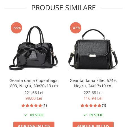
PRODUSE SIMILARE
-55%
-47%
Geanta dama Copenhaga,
Geanta dama Ellie, 6749,
893, Negru, 30x20x13 cm
Negru, 24x13x19 cm
221,66 Lei
222,68 Lei
99,00 Lei
116,94 Lei
(1)
(1)
IN STOC
IN STOC
ADAUGA IN COS
ADAUGA IN COS