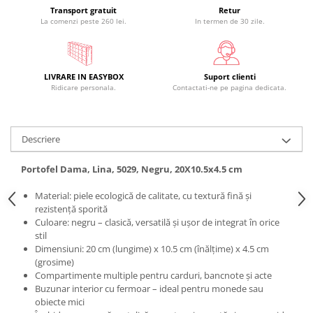
Transport gratuit
Retur
La comenzi peste 260 lei.
In termen de 30 zile.
LIVRARE IN EASYBOX
Suport clienti
Ridicare personala.
Contactati-ne pe pagina dedicata.
Descriere
Portofel Dama, Lina, 5029, Negru, 20X10.5x4.5 cm
Material: piele ecologică de calitate, cu textură fină și
rezistență sporită
Culoare: negru – clasică, versatilă și ușor de integrat în orice
stil
Dimensiuni: 20 cm (lungime) x 10.5 cm (înălțime) x 4.5 cm
(grosime)
Compartimente multiple pentru carduri, bancnote și acte
Buzunar interior cu fermoar – ideal pentru monede sau
obiecte mici