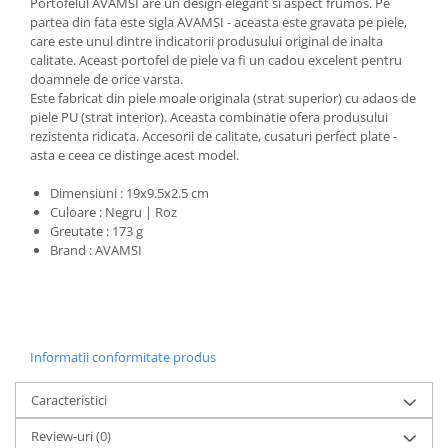
Portofelul AVAMSI are un design elegant si aspect frumos. Pe
partea din fata este sigla AVAMSI - aceasta este gravata pe piele,
care este unul dintre indicatorii produsului original de inalta
calitate. Aceast portofel de piele va fi un cadou excelent pentru
doamnele de orice varsta.
Este fabricat din piele moale originala (strat superior) cu adaos de
piele PU (strat interior). Aceasta combinatie ofera produsului
rezistenta ridicata. Accesorii de calitate, cusaturi perfect plate -
asta e ceea ce distinge acest model.
Dimensiuni : 19x9.5x2.5 cm
Culoare : Negru | Roz
Greutate : 173 g
Brand : AVAMSI
Informatii conformitate produs
Caracteristici
Review-uri
(0)