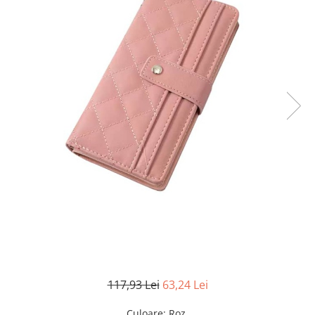
117,93 Lei
63,24 Lei
Culoare
: Roz