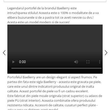
Legendarul portofel de la brandul Baellerry este
intruchiparea stilului! Aceasta este o 100% o modalitate de a va
elibera buzunarele si de a pastra tot ce aveti nevoie cu dvs.!
Acesta este un model modern si de succes!
Portofelul Baellerry are un design elegant si aspect frumos. Pe
partea din fata este sigla Baellerry - aceasta este gravata pe piele,
care este unul dintre indicatorii produsului original de inalta
calitate. Aceast portofel de piele va fi un cadou excelent.
Este fabricat din piele moale originala (strat superior) cu adaos de
piele PU (strat interior). Aceasta combinatie ofera produsului
rezistenta ridicata. Accesorii de calitate, cusaturi perfect plate -
asta e ceea ce distinge acest model.