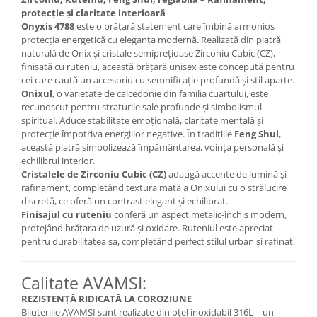
protecție și claritate interioară
Onyxis 4788
este o brățară statement care îmbină armonios
protecția energetică cu eleganța modernă. Realizată din piatră
naturală de Onix și cristale semiprețioase Zirconiu Cubic (CZ),
finisată cu ruteniu, această brățară unisex este concepută pentru
cei care caută un accesoriu cu semnificație profundă și stil aparte.
Onixul
, o varietate de calcedonie din familia cuarțului, este
recunoscut pentru straturile sale profunde și simbolismul
spiritual. Aduce stabilitate emoțională, claritate mentală și
protecție împotriva energiilor negative. În tradițiile
Feng Shui
,
această piatră simbolizează împământarea, voința personală și
echilibrul interior.
Cristalele de Zirconiu Cubic (CZ)
adaugă accente de lumină și
rafinament, completând textura mată a Onixului cu o strălucire
discretă, ce oferă un contrast elegant și echilibrat.
Finisajul cu ruteniu
conferă un aspect metalic-închis modern,
protejând brățara de uzură și oxidare. Ruteniul este apreciat
pentru durabilitatea sa, completând perfect stilul urban și rafinat.
Calitate AVAMSI:
REZISTENȚĂ RIDICATĂ LA COROZIUNE
Bijuteriile AVAMSI sunt realizate din oțel inoxidabil 316L – un