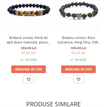
Brățară unisex, Perlă de
Bratara unisex, Roca
apă dulce naturală, placată
vulcanica, Feng Shui, OWL
cu aur 18k, Feng Shui, Silje
4701, reglabila -
183,03 Lei
183,03 Lei
4703, reglabilă
Intelepciune, echilibru si
61,62 Lei
61,62 Lei
protectie
IN STOC
IN STOC
ADAUGA IN COS
ADAUGA IN COS
PRODUSE SIMILARE