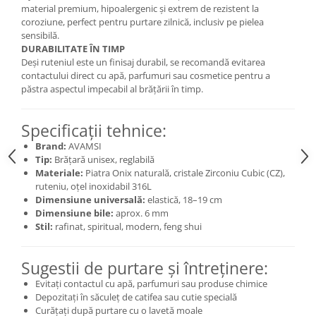
material premium, hipoalergenic și extrem de rezistent la
coroziune, perfect pentru purtare zilnică, inclusiv pe pielea
sensibilă.
DURABILITATE ÎN TIMP
Deși ruteniul este un finisaj durabil, se recomandă evitarea
contactului direct cu apă, parfumuri sau cosmetice pentru a
păstra aspectul impecabil al brățării în timp.
Specificații tehnice:
Brand:
AVAMSI
Tip:
Brățară unisex, reglabilă
Materiale:
Piatra Onix naturală, cristale Zirconiu Cubic (CZ),
ruteniu, oțel inoxidabil 316L
Dimensiune universală:
elastică, 18–19 cm
Dimensiune bile:
aprox. 6 mm
Stil:
rafinat, spiritual, modern, feng shui
Sugestii de purtare și întreținere:
Evitați contactul cu apă, parfumuri sau produse chimice
Depozitați în săculeț de catifea sau cutie specială
Curățați după purtare cu o lavetă moale