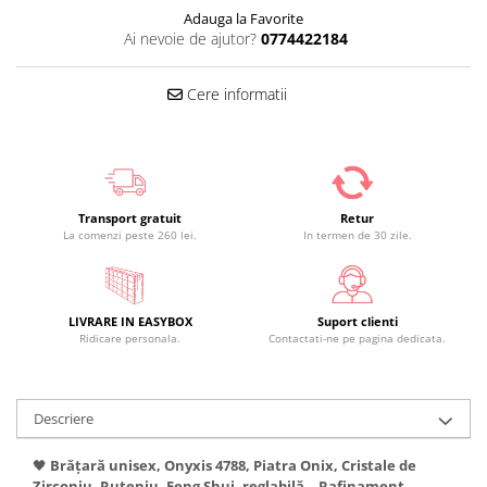
Adauga la Favorite
Ai nevoie de ajutor?
0774422184
Cere informatii
Transport gratuit
Retur
La comenzi peste 260 lei.
In termen de 30 zile.
LIVRARE IN EASYBOX
Suport clienti
Ridicare personala.
Contactati-ne pe pagina dedicata.
Descriere
🖤
Brățară unisex, Onyxis 4788, Piatra Onix, Cristale de
Zirconiu, Ruteniu, Feng Shui, reglabilă
–
Rafinament,