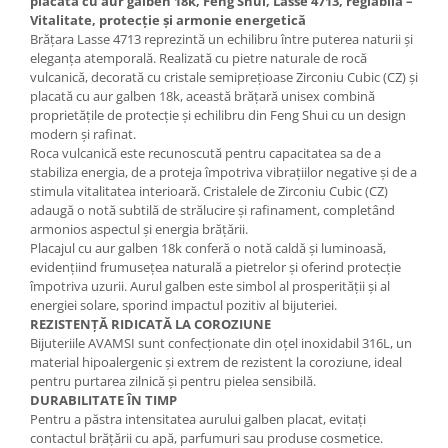
placată cu aur galben 18k, Feng Shui, Lasse 4713, reglabilă –
Vitalitate, protecție și armonie energetică
Brățara Lasse 4713 reprezintă un echilibru între puterea naturii și
eleganța atemporală. Realizată cu pietre naturale de rocă
vulcanică, decorată cu cristale semiprețioase Zirconiu Cubic (CZ) și
placată cu aur galben 18k, această brățară unisex combină
proprietățile de protecție și echilibru din Feng Shui cu un design
modern și rafinat.
Roca vulcanică este recunoscută pentru capacitatea sa de a
stabiliza energia, de a proteja împotriva vibrațiilor negative și de a
stimula vitalitatea interioară. Cristalele de Zirconiu Cubic (CZ)
adaugă o notă subtilă de strălucire și rafinament, completând
armonios aspectul și energia brățării.
Placajul cu aur galben 18k conferă o notă caldă și luminoasă,
evidențiind frumusețea naturală a pietrelor și oferind protecție
împotriva uzurii. Aurul galben este simbol al prosperității și al
energiei solare, sporind impactul pozitiv al bijuteriei.
REZISTENȚĂ RIDICATĂ LA COROZIUNE
Bijuteriile AVAMSI sunt confecționate din oțel inoxidabil 316L, un
material hipoalergenic și extrem de rezistent la coroziune, ideal
pentru purtarea zilnică și pentru pielea sensibilă.
DURABILITATE ÎN TIMP
Pentru a păstra intensitatea aurului galben placat, evitați
contactul brățării cu apă, parfumuri sau produse cosmetice.