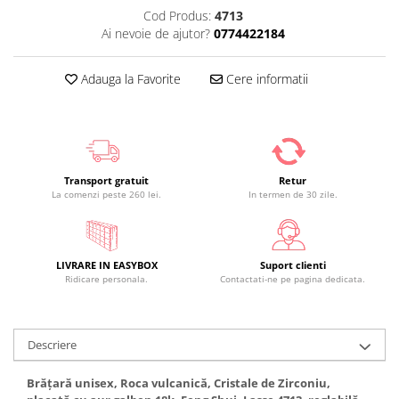
Cod Produs:
4713
Ai nevoie de ajutor?
0774422184
Adauga la Favorite
Cere informatii
Transport gratuit
Retur
La comenzi peste 260 lei.
In termen de 30 zile.
LIVRARE IN EASYBOX
Suport clienti
Ridicare personala.
Contactati-ne pe pagina dedicata.
Descriere
Brățară unisex, Roca vulcanică, Cristale de Zirconiu,