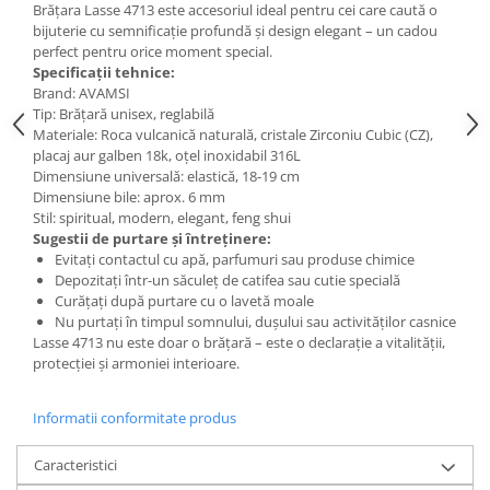
Brățara Lasse 4713 este accesoriul ideal pentru cei care caută o
bijuterie cu semnificație profundă și design elegant – un cadou
perfect pentru orice moment special.
Specificații tehnice:
Brand: AVAMSI
Tip: Brățară unisex, reglabilă
Materiale: Roca vulcanică naturală, cristale Zirconiu Cubic (CZ),
placaj aur galben 18k, oțel inoxidabil 316L
Dimensiune universală: elastică, 18-19 cm
Dimensiune bile: aprox. 6 mm
Stil: spiritual, modern, elegant, feng shui
Sugestii de purtare și întreținere:
Evitați contactul cu apă, parfumuri sau produse chimice
Depozitați într-un săculeț de catifea sau cutie specială
Curățați după purtare cu o lavetă moale
Nu purtați în timpul somnului, dușului sau activităților casnice
Lasse 4713 nu este doar o brățară – este o declarație a vitalității,
protecției și armoniei interioare.
Informatii conformitate produs
Caracteristici