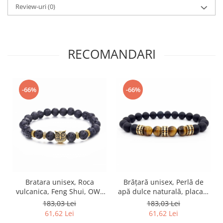
Review-uri
(0)
RECOMANDARI
-66%
-66%
Bratara unisex, Roca
Brățară unisex, Perlă de
vulcanica, Feng Shui, OWL
apă dulce naturală, placată
4701, reglabila -
cu aur 18k, Feng Shui, Silje
183,03 Lei
183,03 Lei
Intelepciune, echilibru si
4703, reglabilă
61,62 Lei
61,62 Lei
protectie