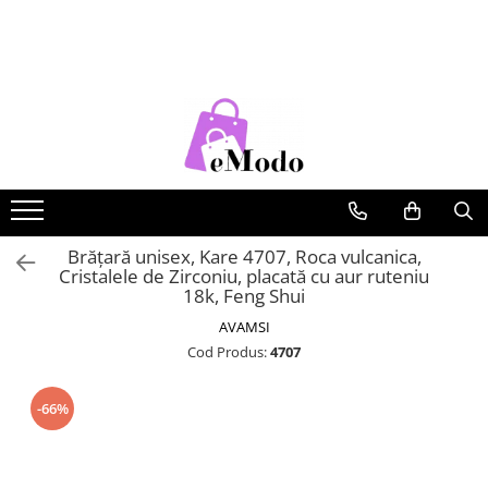
CADOURI
FEMEI
BARBATI
COPII
CADOU SOȚIE
PORTOFELE DAMA
CURELE BARBATI
RUCSACURI COPII
CADOU IUBITĂ
GENTI DAMA
GENTI BARBATI
CADOU MAMĂ
RUCSACURI DAMA
PORTOFELE BARBATI
CADOU FIICĂ
CURELE DAMA
RUCSACURI BARBATI
OCHELARI DE SOARE DAMA
OCHELARI DE SOARE BARBATI
Brățară unisex, Kare 4707, Roca vulcanica,
Cristalele de Zirconiu, placată cu aur ruteniu
BRATARI DAMA
BRATARI BARBATI
18k, Feng Shui
BRETELE
AVAMSI
Cod Produs:
4707
CEASURI BARBATi
-66%