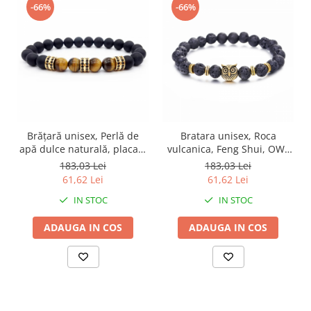
-66%
-66%
Brățară unisex, Perlă de
Bratara unisex, Roca
apă dulce naturală, placată
vulcanica, Feng Shui, OWL
cu aur 18k, Feng Shui, Silje
4701, reglabila -
183,03 Lei
183,03 Lei
4703, reglabilă
Intelepciune, echilibru si
61,62 Lei
61,62 Lei
protectie
IN STOC
IN STOC
ADAUGA IN COS
ADAUGA IN COS