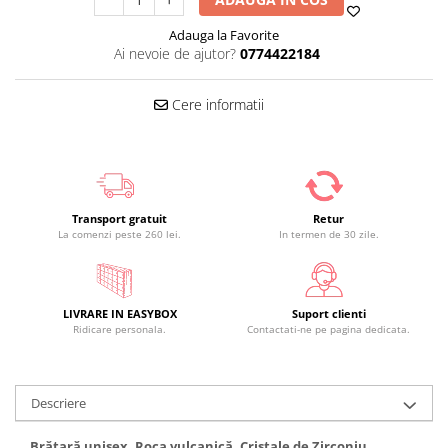
Adauga la Favorite
Ai nevoie de ajutor?
0774422184
Cere informatii
Transport gratuit
Retur
La comenzi peste 260 lei.
In termen de 30 zile.
LIVRARE IN EASYBOX
Suport clienti
Ridicare personala.
Contactati-ne pe pagina dedicata.
Descriere
Brățară unisex, Roca vulcanică, Cristale de Zirconiu,