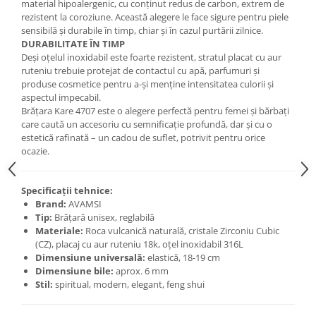
material hipoalergenic, cu conținut redus de carbon, extrem de
rezistent la coroziune. Această alegere le face sigure pentru piele
sensibilă și durabile în timp, chiar și în cazul purtării zilnice.
DURABILITATE ÎN TIMP
Deși oțelul inoxidabil este foarte rezistent, stratul placat cu aur
ruteniu trebuie protejat de contactul cu apă, parfumuri și
produse cosmetice pentru a-și menține intensitatea culorii și
aspectul impecabil.
Brățara Kare 4707 este o alegere perfectă pentru femei și bărbați
care caută un accesoriu cu semnificație profundă, dar și cu o
estetică rafinată – un cadou de suflet, potrivit pentru orice
ocazie.
Specificații tehnice:
Brand:
AVAMSI
Tip:
Brățară unisex, reglabilă
Materiale:
Roca vulcanică naturală, cristale Zirconiu Cubic
(CZ), placaj cu aur ruteniu 18k, oțel inoxidabil 316L
Dimensiune universală:
elastică, 18-19 cm
Dimensiune bile:
aprox. 6 mm
Stil:
spiritual, modern, elegant, feng shui