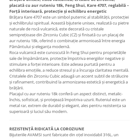
placată cu aur ruteniu 18k, Feng Shui, Kare 4707, reglabilă –
Forță interioară, protecție și echilibru energetic
Brățara Kare 4707 este un simbol puternic al stabilității, protecției
și echilibrului spiritual. Această bijuterie unisex, realizată cu pietre
naturale de rocă vulcanică, este decorată cu cristale
semiprețioase din Zirconiu Cubic (CZ) și finisată cu un placaj de
aur ruteniu 18k, oferind o combinație armonioasă între energia
Pământului și eleganța modernă.
Roca vulcanică este cunoscută în Feng Shui pentru proprietățile
sale de împământare, protecție împotriva energiilor negative și
stimulare a forței interioare. Este adesea purtată pentru a
echilibra emoțiile, a reduce stresul și a încuraja claritatea mentală.
Cristalele din Zirconiu Cubic adaugă un accent subtil de strălucire
și rafinament, contribuind la armonizarea estetică și energetică a
brățării.
Placajul cu aur ruteniu 18k conferă un aspect distinct, metalic-
închis, sofisticat, și protejează împotriva uzurii. Ruteniul este un
metal rar, extrem de durabil și elegant, ales pentru rezistența sa
superioară și luciul său modern.
REZISTENȚĂ RIDICATĂ LA COROZIUNE
Bijuteriile AVAMSI sunt fabricate din oțel inoxidabil 316L, un