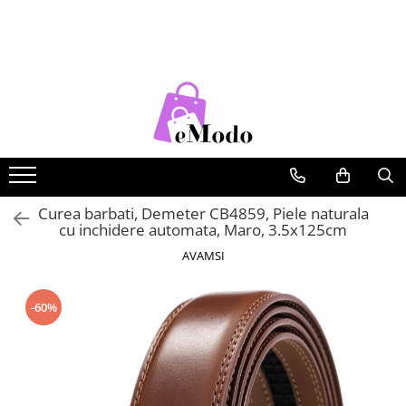
CADOURI
FEMEI
BARBATI
COPII
CADOU SOȚIE
PORTOFELE DAMA
CURELE BARBATI
RUCSACURI COPII
CADOU IUBITĂ
GENTI DAMA
GENTI BARBATI
CADOU MAMĂ
RUCSACURI DAMA
PORTOFELE BARBATI
CADOU FIICĂ
CURELE DAMA
RUCSACURI BARBATI
OCHELARI DE SOARE DAMA
OCHELARI DE SOARE BARBATI
Curea barbati, Demeter CB4859, Piele naturala
cu inchidere automata, Maro, 3.5x125cm
BRATARI DAMA
BRATARI BARBATI
AVAMSI
BRETELE
CEASURI BARBATi
-60%