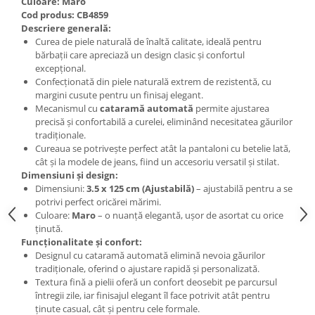
Culoare: Maro
Cod produs: CB4859
Descriere generală:
Curea de piele naturală de înaltă calitate, ideală pentru
bărbații care apreciază un design clasic și confortul
excepțional.
Confecționată din piele naturală extrem de rezistentă, cu
margini cusute pentru un finisaj elegant.
Mecanismul cu
cataramă automată
permite ajustarea
precisă și confortabilă a curelei, eliminând necesitatea găurilor
tradiționale.
Cureaua se potrivește perfect atât la pantaloni cu betelie lată,
cât și la modele de jeans, fiind un accesoriu versatil și stilat.
Dimensiuni și design:
Dimensiuni:
3.5 x 125 cm (Ajustabilă)
– ajustabilă pentru a se
potrivi perfect oricărei mărimi.
Culoare:
Maro
– o nuanță elegantă, ușor de asortat cu orice
ținută.
Funcționalitate și confort:
Designul cu cataramă automată elimină nevoia găurilor
tradiționale, oferind o ajustare rapidă și personalizată.
Textura fină a pielii oferă un confort deosebit pe parcursul
întregii zile, iar finisajul elegant îl face potrivit atât pentru
ținute casual, cât și pentru cele formale.