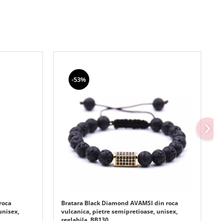
-53%
roca
Bratara Black Diamond AVAMSI din roca
unisex,
vulcanica, pietre semipretioase, unisex,
reglabila, BB130