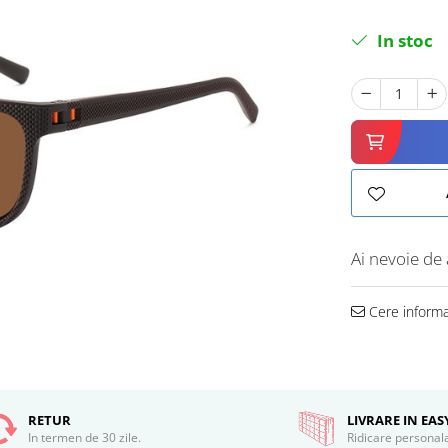
In stoc
Ai nevoie de 
Cere informa
RETUR
LIVRARE IN EA
In termen de 30 zile.
Ridicare personal