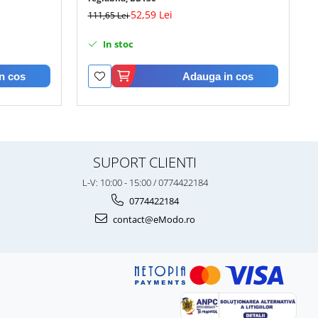
52,59 Lei
111,65 Lei
In stoc
n cos
Adauga in cos
SUPORT CLIENTI
L-V: 10:00 - 15:00 / 0774422184
0774422184
contact@eModo.ro