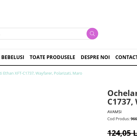
 BEBELUSI
TOATE PRODUSELE
DESPRE NOI
CONTAC
ti Ethan XFT-C1737, Wayfarer, Polarizati, Maro
Ochelar
C1737, 
AVAMSI
Cod Produs:
966
124,05 L