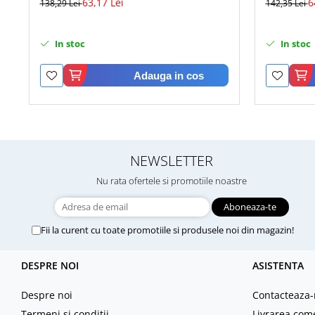
63,17 Lei
6
138,29 Lei
142,35 Lei
In stoc
In stoc
Adauga in cos
NEWSLETTER
Nu rata ofertele si promotiile noastre
Fii la curent cu toate promotiile si produsele noi din magazin!
DESPRE NOI
ASISTENTA
Despre noi
Contacteaza-
Termeni si conditii
Livrarea com