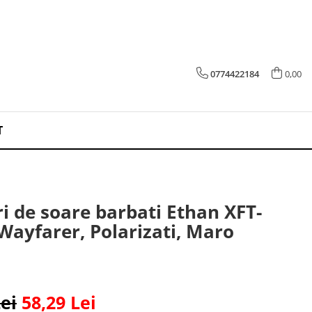
0774422184
0,00
T
i de soare barbati Ethan XFT-
Wayfarer, Polarizati, Maro
ei
58,29 Lei