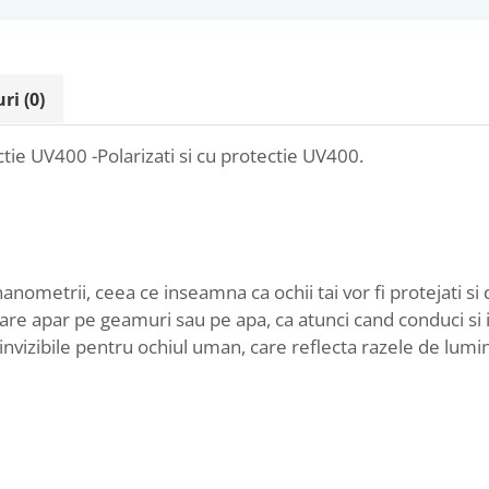
uri
(0)
ctie UV400 -Polarizati si cu protectie UV400.
nometrii, ceea ce inseamna ca ochii tai vor fi protejati si
are apar pe geamuri sau pe apa, ca atunci cand conduci si in 
e invizibile pentru ochiul uman, care reflecta razele de lumi