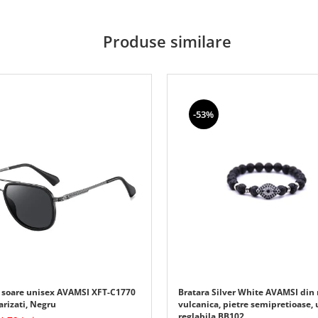
Produse similare
-53%
 soare unisex AVAMSI XFT-C1770
Bratara Silver White AVAMSI din 
arizati, Negru
vulcanica, pietre semipretioase, 
reglabila BB102