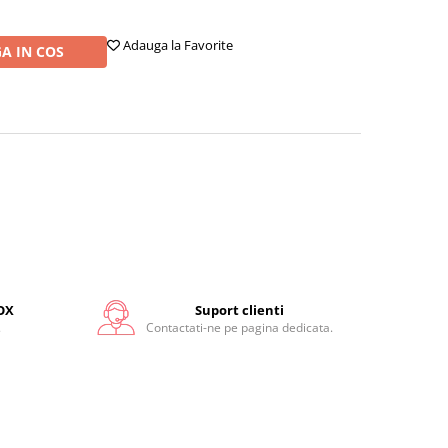
Adauga la Favorite
A IN COS
OX
Suport clienti
.
Contactati-ne pe pagina dedicata.