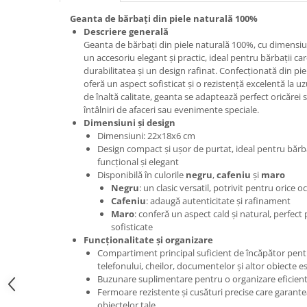
Geanta de bărbați din piele naturală 100%
Descriere generală
Geanta de bărbați din piele naturală 100%, cu dimensiu
un accesoriu elegant și practic, ideal pentru bărbații c
durabilitatea și un design rafinat. Confecționată din pi
oferă un aspect sofisticat și o rezistență excelentă la uz
de înaltă calitate, geanta se adaptează perfect oricărei sit
întâlniri de afaceri sau evenimente speciale.
Dimensiuni și design
Dimensiuni: 22x18x6 cm
Design compact și ușor de purtat, ideal pentru bărba
funcțional și elegant
Disponibilă în culorile
negru
,
cafeniu
și
maro
Negru
: un clasic versatil, potrivit pentru orice o
Cafeniu
: adaugă autenticitate și rafinament
Maro
: conferă un aspect cald și natural, perfect p
sofisticate
Funcționalitate și organizare
Compartiment principal suficient de încăpător pentr
telefonului, cheilor, documentelor și altor obiecte e
Buzunare suplimentare pentru o organizare eficientă
Fermoare rezistente și cusături precise care garantea
obiectelor tale