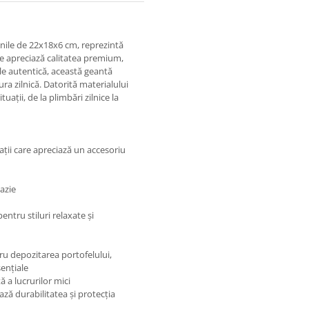
nile de 22x18x6 cm, reprezintă
are apreciază calitatea premium,
ele autentică, această geantă
ura zilnică. Datorită materialului
uații, de la plimbări zilnice la
ții care apreciază un accesoriu
cazie
entru stiluri relaxate și
u depozitarea portofelului,
sențiale
 a lucrurilor mici
ză durabilitatea și protecția