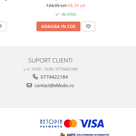
124,05 Lei
58,29 Lei
IN STOC
ADAUGA IN COS
AD
SUPORT CLIENTI
L-V: 10:00 - 15:00 / 0774422184
0774422184
contact@eModo.ro