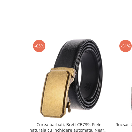
-63%
-51%
Curea barbati, Brett CB739, Piele
Rucsac 
naturala cu inchidere automata, Negru,