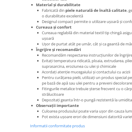
Material și durabilitate
Fabricată din
piele naturală de înaltă calitate
, 
o durabilitate excelentă
Designul compact permite o utilizare ușoară și conf
Cureaua și confort
Cureaua reglabilă din material textil tip chingă asig
ușoară
Ușor de purtat atât pe umăr, cât și ca geantă de mâ
Îngrijire și recomandări
Recomandăm respectarea instrucțiunilor de îngrijire 
Evitați temperatura ridicată, ploaia, extrudarea, pli
suprasarcina, eroziunea cu ulei și chimicale
Acordați atenție mucegaiului și contactului cu acizii
Pentru curățarea pielii, utilizați un produs special pe
pe bază de apă sau ulei pentru a preveni decolorar
Fitingurile metalice trebuie șterse frecvent cu o câr
strălucitoare
Depozitați geanta într-o pungă rezistentă la umiditat
Observații importante
Culoarea produsului poate varia ușor din cauza lumi
Pot exista ușoare erori de dimensiuni datorită vari
Informatii conformitate produs