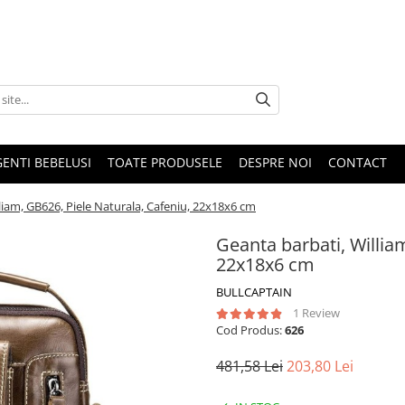
GENTI BEBELUSI
TOATE PRODUSELE
DESPRE NOI
CONTACT
liam, GB626, Piele Naturala, Cafeniu, 22x18x6 cm
Geanta barbati, Willia
22x18x6 cm
BULLCAPTAIN
1 Review
Cod Produs:
626
481,58 Lei
203,80 Lei