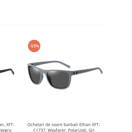
-53%
-55%
an, XFT-
Ochelari de soare barbati Ethan XFT-
Ochelar
 Negru
C1737, Wayfarer, Polarizati, Gri
Av