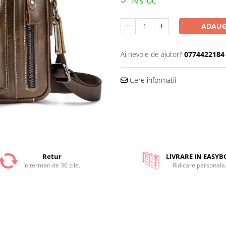
IN STOC
ADAUG
Ai nevoie de ajutor?
0774422184
Cere informatii
Retur
LIVRARE IN EASYB
In termen de 30 zile.
Ridicare personala