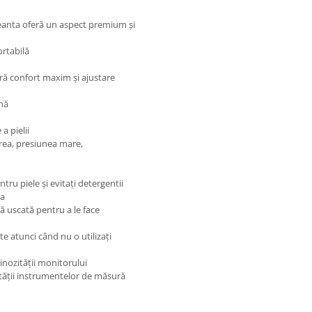
geanta oferă un aspect premium și
ortabilă
ură confort maxim și ajustare
nă
a pielii
erea, presiunea mare,
ntru piele și evitați detergentii
ea
pă uscată pentru a le face
e atunci când nu o utilizați
nozității monitorului
etății instrumentelor de măsură