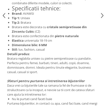
combinate diferite modele, culori si colectii.
Specificatii tehnice:
Brand:
AVAMSI
Tip 1:
Unisex
Tip 2:
Bratara
Bratara este decorata cu
cristale semipretioase din
Zirconiu Cubic
(CZ)
Bratara este confectionata din
pietre naturale
Elastica
universala 18-19 cm
Dimensiune bile: 6 MM
Stil:
lux, fashion, casual
Detalii produs:
Bratara reglabila unisex cu pietre semipretioase cu pandativ.
Perfecta pentru femei, barbati, tineri, adulti, copii, doamne,
domnisoare, domni. Ideala pentru tinute elegante, business
casual, casual si sport.
Sfaturi pentru purtarea si intretinerea bijuteriilor
Daca vrei ca bijuteriile tale sa ramana la fel de frumoase si de
stralucitoare ca la inceput, e nevoie sa tii cont de cateva sfaturi
care ajuta la intretinerea lor:
Nu le purtati cand faceti baie
Purtarea bijuteriilor, in contact cu apa, cand faci baie, cand mergi