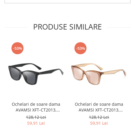
PRODUSE SIMILARE
-53%
-53%
Ochelari de soare dama
Ochelari de soare dama
AVAMSI XFT-CT2013,
AVAMSI XFT-CT2013,
Polarizati, Negru
Polarizati, Roz
128,12 Lei
128,12 Lei
59,91 Lei
59,91 Lei