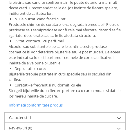
la piscina sau cand te speli pe maini le poate deteriora mai mult
decat crezi. E recomandat sa le dai jos inainte de fiecare spalare,
indiferent de calitatea lor.
Nu le purtati cand faceti curat
Produsele chimice de curatare le va degrada iremediabil. Pietrele
pretioase sau semipretioase vor fi cele mai afectate, riscand sa fie
zgariate, decolorate sau sa le fie afectata structura.
Evitati contactul cu parfumul
Alcoolul sau substantele pe care le contin aceste produse
cosmetice iti vor deteriora bijuteriile sau le pot murdari. De aceea
este indicat sa folositi parfumul, cremele de corp sau fixativul
inainte de a va pune bijuteriile.
Depozitati-le corect
Bijuteriile trebuie pastrate in cutii speciale sau in saculeti din
catifea.
Curatati-le frecvent si nu dormiti cu ele
Stergeti bijuteriile dupa fiecare purtare cu o carpa moale si dati-le
jos mereu inainte de culcare.
Informatii conformitate produs
Caracteristici
Review-uri
(0)