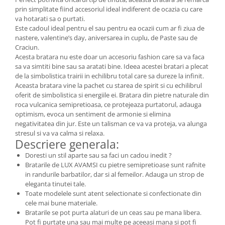
prin simplitate fiind accesoriul ideal indiferent de ocazia cu care
va hotarati sa o purtati.
Este cadoul ideal pentru el sau pentru ea ocazii cum ar fi ziua de
nastere, valentine’s day, aniversarea in cuplu, de Paste sau de
Craciun.
Acesta bratara nu este doar un accesoriu fashion care sa va faca
sa va simtiti bine sau sa aratati bine. Ideea acestei bratari a plecat
de la simbolistica trairii in echilibru total care sa dureze la infinit.
Aceasta bratara vine la pachet cu starea de spirit si cu echilibrul
oferit de simbolistica si energiile ei. Bratara din pietre naturale din
roca vulcanica semipretioasa, ce protejeaza purtatorul, adauga
optimism, evoca un sentiment de armonie si elimina
negativitatea din jur. Este un talisman ce va va proteja, va alunga
stresul si va va calma si relaxa.
Descriere generala:
Doresti un stil aparte sau sa faci un cadou inedit ?
Bratarile de LUX AVAMSI cu pietre semipretioase sunt rafnite
in randurile barbatilor, dar si al femeilor. Adauga un strop de
eleganta tinutei tale.
Toate modelele sunt atent selectionate si confectionate din
cele mai bune materiale.
Bratarile se pot purta alaturi de un ceas sau pe mana libera.
Pot fi purtate una sau mai multe pe aceeasi mana si pot fi