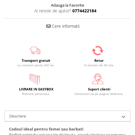
Adauga la Favorite
Ai nevoie de ajutor?
0774422184
Cere informatii
Transport gratuit
Retur
La comenzi peste 260 lei.
In termen de 30 zile.
LIVRARE IN EASYBOX
Suport clienti
Ridicare personala.
Contactati-ne pe pagina dedicata.
Descriere
Cadoul ideal pentru femei sau barbati
Perfect potrivita oricarui tip de tinuta, aceasta bratara se remarca