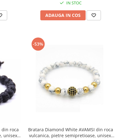
IN STOC
ADAUGA IN COS
-53%
 din roca
Bratara Diamond White AVAMSI din roca
, unisex,
vulcanica, pietre semipretioase, unisex,