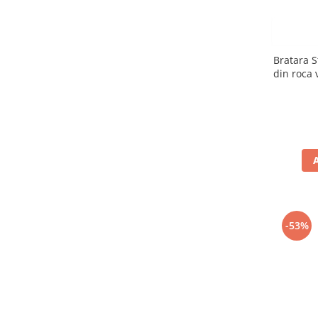
Bratara 
din roca 
-53%