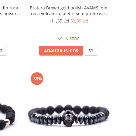
 din roca
Bratara Brown gold polish AVAMSI din
, unisex,
roca vulcanica, pietre semipretioase,
unisex, reglabila BB76
111,65 Lei
52,59 Lei
IN STOC
ADAUGA IN COS
-53%