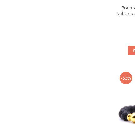
Bratar
vulcanic
-53%