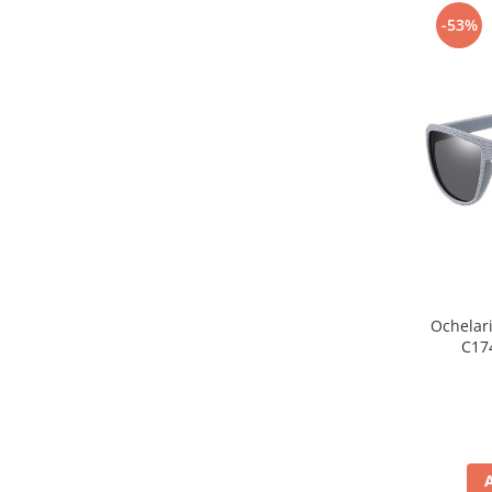
-53%
Ochelar
C174