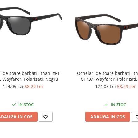
i de soare barbati Ethan, XFT-
Ochelari de soare barbati Et
 Wayfarer, Polarizati, Negru
C1737, Wayfarer, Polarizati
124,05 Lei
58,29 Lei
124,05 Lei
58,29 Lei
IN STOC
IN STOC
ADAUGA IN COS
ADAUGA IN COS