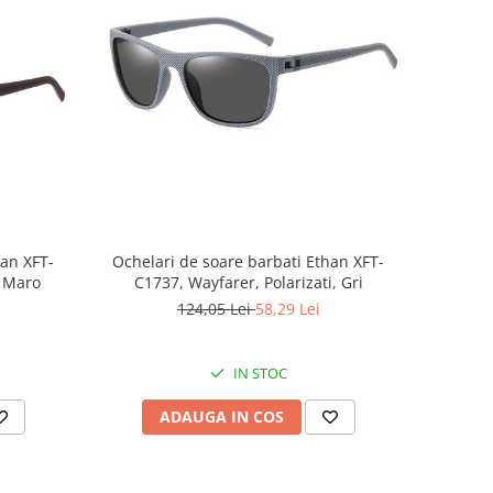
han XFT-
Ochelari de soare barbati Ethan XFT-
, Maro
C1737, Wayfarer, Polarizati, Gri
124,05 Lei
58,29 Lei
IN STOC
ADAUGA IN COS