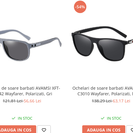
-54%
i de soare barbati AVAMSI XFT-
Ochelari de soare barbati AVA
2 Wayfarer, Polarizati, Gri
C3010 Wayfarer, Polarizati,
121,81 Lei
56,66 Lei
138,29 Lei
63,17 Lei
IN STOC
IN STOC
ADAUGA IN COS
ADAUGA IN COS