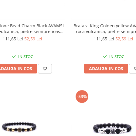
Stone Bead Charm Black AVAMSI
Bratara King Golden yellow A
vulcanica, pietre semipretioase,
roca vulcanica, pietre semipr
unisex, reglabila BB70
unisex, reglabila BB2
111,65 Lei
52,59 Lei
111,65 Lei
52,59 Lei
IN STOC
IN STOC
ADAUGA IN COS
ADAUGA IN COS
-53%