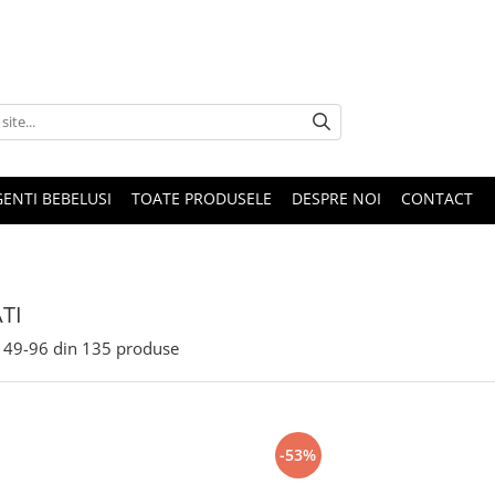
GENTI BEBELUSI
TOATE PRODUSELE
DESPRE NOI
CONTACT
TI
49-
96
din
135
produse
-53%