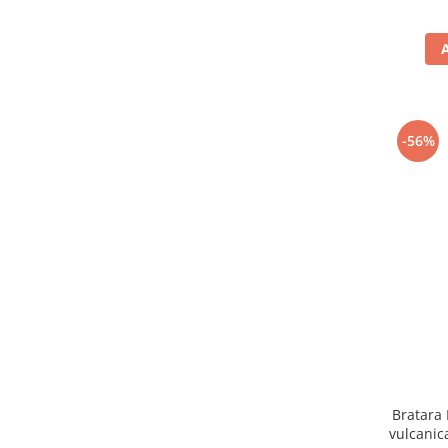
-56%
Bratara
vulcanic