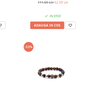
reglabila, BB123
111,65 Lei
52,59 Lei
IN STOC
ADAUGA IN COS
-53%