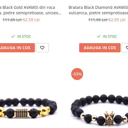
a Black Gold AVAMSI din roca
Bratara Black Diamond AVAMSI
a, pietre semipretioase, unisex,
vulcanica, pietre semipretioase
reglabila BB119
reglabila, BB99
111,65 Lei
52,59 Lei
111,65 Lei
52,59 Lei
IN STOC
IN STOC
ADAUGA IN COS
ADAUGA IN COS
-53%