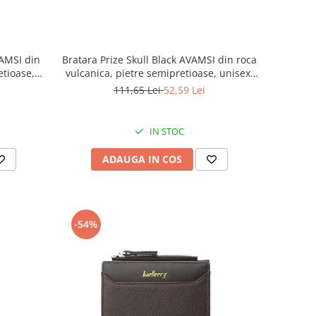
VAMSI din
Bratara Prize Skull Black AVAMSI din roca
etioase,
vulcanica, pietre semipretioase, unisex,
6
reglabila BB81
111,65 Lei
52,59 Lei
IN STOC
ADAUGA IN COS
-54%