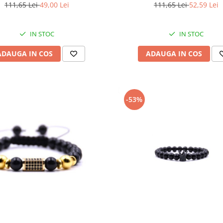
reglabila BB116
reglabila, BB130
111,65 Lei
49,00 Lei
111,65 Lei
52,59 Lei
IN STOC
IN STOC
ADAUGA IN COS
ADAUGA IN COS
-53%