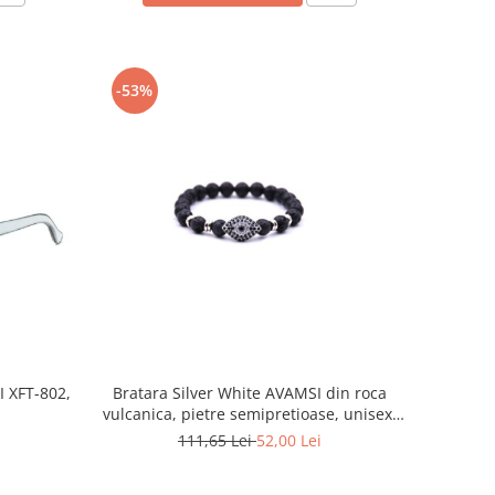
-53%
 XFT-802,
Bratara Silver White AVAMSI din roca
vulcanica, pietre semipretioase, unisex,
reglabila BB102
111,65 Lei
52,00 Lei