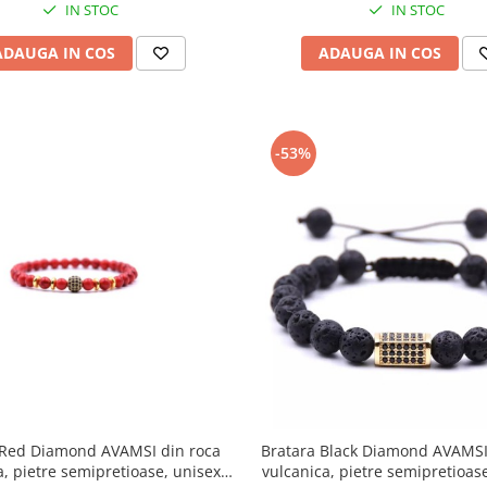
IN STOC
IN STOC
ADAUGA IN COS
ADAUGA IN COS
-53%
 Red Diamond AVAMSI din roca
Bratara Black Diamond AVAMSI
a, pietre semipretioase, unisex,
vulcanica, pietre semipretioase