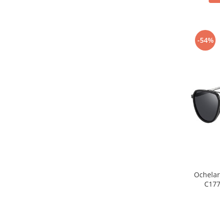
-54%
Ochelar
C177