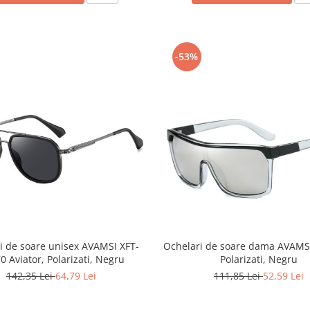
-53%
i de soare unisex AVAMSI XFT-
Ochelari de soare dama AVAMSI
0 Aviator, Polarizati, Negru
Polarizati, Negru
142,35 Lei
64,79 Lei
111,85 Lei
52,59 Lei