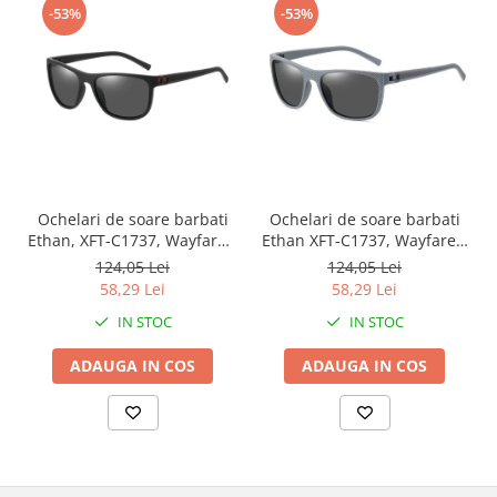
-53%
-53%
Ochelari de soare barbati
Ochelari de soare barbati
Ethan, XFT-C1737, Wayfarer,
Ethan XFT-C1737, Wayfarer,
Polarizati, Negru
Polarizati, Gri
124,05 Lei
124,05 Lei
58,29 Lei
58,29 Lei
IN STOC
IN STOC
ADAUGA IN COS
ADAUGA IN COS