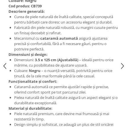
Culoare: Negru
Cod produs: CB739
Descriere generală:
Curea de piele naturală de înaltă calitate, special concepută
pentru bărbații care doresc un accesoriu elegant și durabil.
Fabricată din piele naturală robustă, cu margini cusute pentru
un finisaj deosebit și rafinat.
Mecanismul cu
cataramă automată
asigură ajustarea
precisă și confortabilă, fără a fi necesare găuri, pentru o
potrivire perfectă.
Dimensiuni și design:
Dimensiuni:
3.5 x 125 cm (Ajustabilă)
– ideală pentru orice
mărime, cu posibilitatea de ajustare ușoară.
Culoare:
Negru
– o nuanță versatilă, potrivită pentru orice
ținută, de la cele mai formale până la cele casual.
Funcționalitate și confort:
Cataramă automată ce permite ajustări rapide și precise,
oferind confort sporit pe tot parcursul zilei.
Pielea naturală de înaltă calitate asigură un aspect elegant și o
durabilitate excepțională.
Material și durabilitate:
Piele naturală premium, care devine mai frumoasă și mai
rezistentă în timp.
Design simplu și sofisticat, ce adaugă un plus de stil oricărei