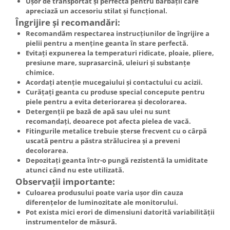
Ușor de transportat și perfectă pentru bărbații care
apreciază un accesoriu stilat și funcțional.
Îngrijire și recomandări:
Recomandăm respectarea instrucțiunilor de îngrijire a
pielii pentru a menține geanta în stare perfectă.
Evitați expunerea la temperaturi ridicate, ploaie, pliere,
presiune mare, suprasarcină, uleiuri și substanțe
chimice.
Acordați atenție mucegaiului și contactului cu acizii.
Curățați geanta cu produse special concepute pentru
piele pentru a evita deteriorarea și decolorarea.
Detergenții pe bază de apă sau ulei nu sunt
recomandați, deoarece pot afecta pielea de vacă.
Fitingurile metalice trebuie șterse frecvent cu o cârpă
uscată pentru a păstra strălucirea și a preveni
decolorarea.
Depozitați geanta într-o pungă rezistentă la umiditate
atunci când nu este utilizată.
Observații importante:
Culoarea produsului poate varia ușor din cauza
diferențelor de luminozitate ale monitorului.
Pot exista mici erori de dimensiuni datorită variabilității
instrumentelor de măsură.