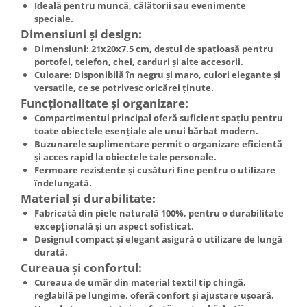
Ideală pentru muncă, călătorii sau evenimente
speciale.
Dimensiuni și design:
Dimensiuni: 21x20x7.5 cm, destul de spațioasă pentru
portofel, telefon, chei, carduri și alte accesorii.
Culoare: Disponibilă în
negru
și
maro
, culori elegante și
versatile, ce se potrivesc oricărei ținute.
Funcționalitate și organizare:
Compartimentul principal oferă suficient spațiu pentru
toate obiectele esențiale ale unui bărbat modern.
Buzunarele suplimentare permit o organizare eficientă
și acces rapid la obiectele tale personale.
Fermoare rezistente și cusături fine pentru o utilizare
îndelungată.
Material și durabilitate:
Fabricată din piele naturală 100%, pentru o durabilitate
excepțională și un aspect sofisticat.
Designul compact și elegant asigură o utilizare de lungă
durată.
Cureaua și confortul:
Cureaua de umăr din material textil tip chingă,
reglabilă pe lungime, oferă confort și ajustare ușoară.