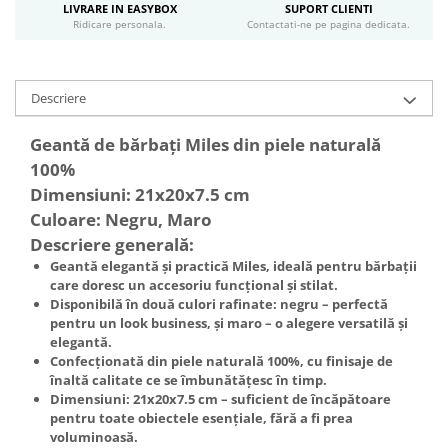
LIVRARE IN EASYBOX
SUPORT CLIENTI
Ridicare personala.
Contactati-ne pe pagina dedicata.
Descriere
Geantă de bărbați Miles din piele naturală
100%
Dimensiuni: 21x20x7.5 cm
Culoare: Negru, Maro
Descriere generală:
Geantă elegantă și practică Miles, ideală pentru bărbații
care doresc un accesoriu funcțional și stilat.
Disponibilă în două culori rafinate:
negru
– perfectă
pentru un look business, și
maro
– o alegere versatilă și
elegantă.
Confecționată din piele naturală 100%, cu finisaje de
înaltă calitate ce se îmbunătățesc în timp.
Dimensiuni: 21x20x7.5 cm – suficient de încăpătoare
pentru toate obiectele esențiale, fără a fi prea
voluminoasă.