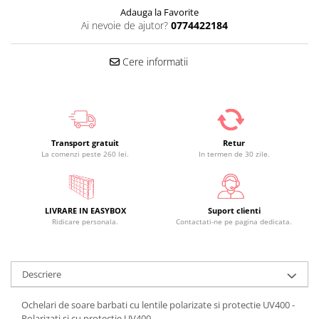
Adauga la Favorite
Ai nevoie de ajutor?
0774422184
Cere informatii
Transport gratuit
Retur
La comenzi peste 260 lei.
In termen de 30 zile.
LIVRARE IN EASYBOX
Suport clienti
Ridicare personala.
Contactati-ne pe pagina dedicata.
Descriere
Ochelari de soare barbati cu lentile polarizate si protectie UV400 -
Polarizati si cu protectie UV400.