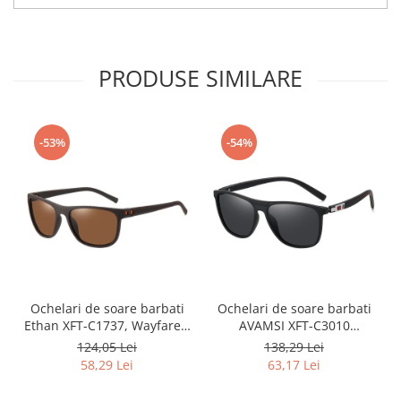
PRODUSE SIMILARE
-53%
-54%
Ochelari de soare barbati
Ochelari de soare barbati
Ethan XFT-C1737, Wayfarer,
AVAMSI XFT-C3010
Polarizati, Maro
Wayfarer, Polarizati, Negru
124,05 Lei
138,29 Lei
58,29 Lei
63,17 Lei