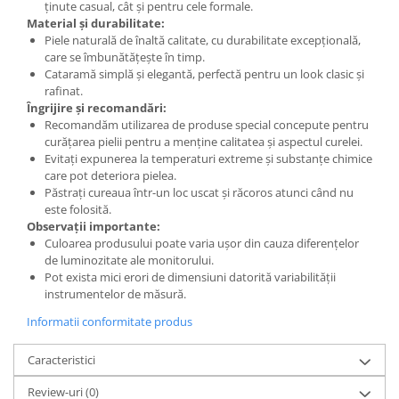
ținute casual, cât și pentru cele formale.
Material și durabilitate:
Piele naturală de înaltă calitate, cu durabilitate excepțională,
care se îmbunătățește în timp.
Cataramă simplă și elegantă, perfectă pentru un look clasic și
rafinat.
Îngrijire și recomandări:
Recomandăm utilizarea de produse special concepute pentru
curățarea pielii pentru a menține calitatea și aspectul curelei.
Evitați expunerea la temperaturi extreme și substanțe chimice
care pot deteriora pielea.
Păstrați cureaua într-un loc uscat și răcoros atunci când nu
este folosită.
Observații importante:
Culoarea produsului poate varia ușor din cauza diferențelor
de luminozitate ale monitorului.
Pot exista mici erori de dimensiuni datorită variabilității
instrumentelor de măsură.
Informatii conformitate produs
Caracteristici
Review-uri
(0)