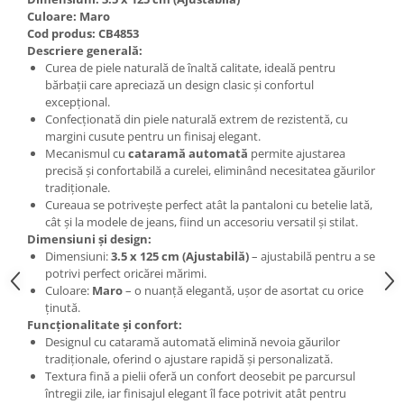
Culoare: Maro
Cod produs: CB4853
Descriere generală:
Curea de piele naturală de înaltă calitate, ideală pentru
bărbații care apreciază un design clasic și confortul
excepțional.
Confecționată din piele naturală extrem de rezistentă, cu
margini cusute pentru un finisaj elegant.
Mecanismul cu
cataramă automată
permite ajustarea
precisă și confortabilă a curelei, eliminând necesitatea găurilor
tradiționale.
Cureaua se potrivește perfect atât la pantaloni cu betelie lată,
cât și la modele de jeans, fiind un accesoriu versatil și stilat.
Dimensiuni și design:
Dimensiuni:
3.5 x 125 cm (Ajustabilă)
– ajustabilă pentru a se
potrivi perfect oricărei mărimi.
Culoare:
Maro
– o nuanță elegantă, ușor de asortat cu orice
ținută.
Funcționalitate și confort:
Designul cu cataramă automată elimină nevoia găurilor
tradiționale, oferind o ajustare rapidă și personalizată.
Textura fină a pielii oferă un confort deosebit pe parcursul
întregii zile, iar finisajul elegant îl face potrivit atât pentru