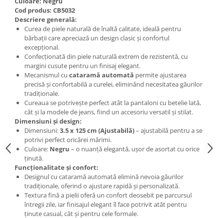
Culoare: Negru
Cod produs: CB5032
Descriere generală:
Curea de piele naturală de înaltă calitate, ideală pentru
bărbații care apreciază un design clasic și confortul
excepțional.
Confecționată din piele naturală extrem de rezistentă, cu
margini cusute pentru un finisaj elegant.
Mecanismul cu
cataramă automată
permite ajustarea
precisă și confortabilă a curelei, eliminând necesitatea găurilor
tradiționale.
Cureaua se potrivește perfect atât la pantaloni cu betelie lată,
cât și la modele de jeans, fiind un accesoriu versatil și stilat.
Dimensiuni și design:
Dimensiuni:
3.5 x 125 cm (Ajustabilă)
– ajustabilă pentru a se
potrivi perfect oricărei mărimi.
Culoare:
Negru
– o nuanță elegantă, ușor de asortat cu orice
ținută.
Funcționalitate și confort:
Designul cu cataramă automată elimină nevoia găurilor
tradiționale, oferind o ajustare rapidă și personalizată.
Textura fină a pielii oferă un confort deosebit pe parcursul
întregii zile, iar finisajul elegant îl face potrivit atât pentru
ținute casual, cât și pentru cele formale.