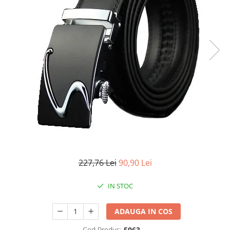
227,76 Lei
90,90 Lei
IN STOC
ADAUGA IN COS
Cod Produs:
5063