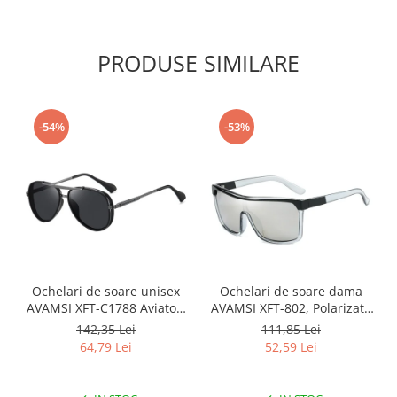
PRODUSE SIMILARE
-54%
-53%
Ochelari de soare unisex
Ochelari de soare dama
AVAMSI XFT-C1788 Aviator,
AVAMSI XFT-802, Polarizati,
Polarizati, Negru
Negru
142,35 Lei
111,85 Lei
64,79 Lei
52,59 Lei