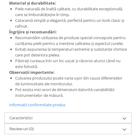
Material și durabilitate:
Piele naturală de înaltă calitate, cu durabilitate excepțională,
care se îmbunătățește în timp.
Cataramă simplă și elegantă, perfectă pentru un look clasic și
rafinat.
Îngrijire și recomandări:
Recomandăm utilizarea de produse special concepute pentru
curățarea pielii pentru a menține calitatea și aspectul curelei.
Evitați expunerea la temperaturi extreme și substanțe chimice
care pot deteriora pielea.
Păstrați cureaua într-un loc uscat și răcoros atunci când nu
este folosită.
Observații importante:
Culoarea produsului poate varia ușor din cauza diferențelor
de luminozitate ale monitorului.
Pot exista mici erori de dimensiuni datorită variabilității
instrumentelor de măsură.
Informatii conformitate produs
Caracteristici
Review-uri
(0)