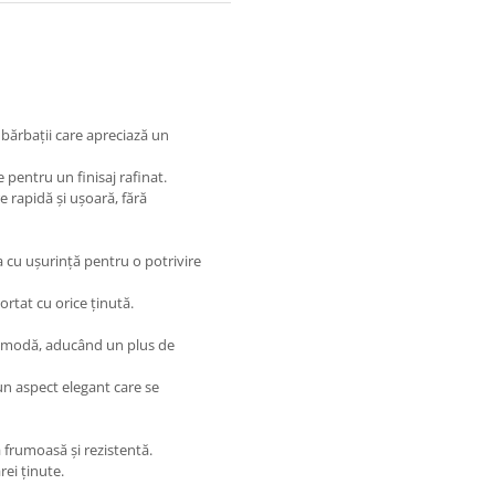
 bărbații care apreciază un
pentru un finisaj rafinat.
e rapidă și ușoară, fără
 cu ușurință pentru o potrivire
ortat cu orice ținută.
comodă, aducând un plus de
 un aspect elegant care se
 frumoasă și rezistentă.
rei ținute.