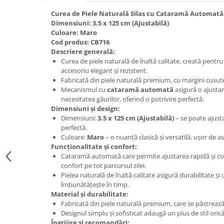
Curea de Piele Naturală Silas cu Cataramă Automată
Dimensiuni: 3.5 x 125 cm (Ajustabilă)
Culoare: Maro
Cod produs: CB716
Descriere generală:
Curea de piele naturală de înaltă calitate, creată pentru
accesoriu elegant și rezistent.
Fabricată din piele naturală premium, cu margini cusute 
Mecanismul cu
cataramă automată
asigură o ajustar
necesitatea găurilor, oferind o potrivire perfectă.
Dimensiuni și design:
Dimensiuni:
3.5 x 125 cm (Ajustabilă)
– se poate ajusta
perfectă.
Culoare:
Maro
– o nuanță clasică și versatilă, ușor de as
Funcționalitate și confort:
Cataramă automată care permite ajustarea rapidă și 
confort pe tot parcursul zilei.
Pielea naturală de înaltă calitate asigură durabilitate și
îmbunătățește în timp.
Material și durabilitate:
Fabricată din piele naturală premium, care se păstrează
Designul simplu și sofisticat adaugă un plus de stil orică
Îngrijire și recomandări: