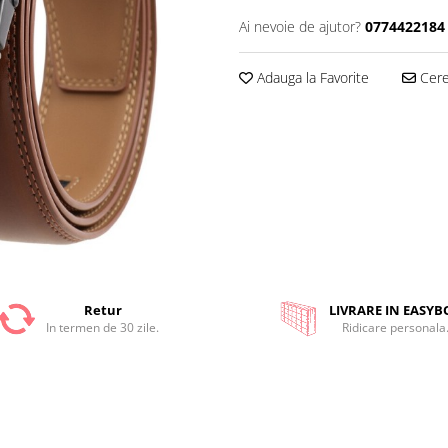
Ai nevoie de ajutor?
0774422184
Adauga la Favorite
Cere 
Retur
LIVRARE IN EASYB
In termen de 30 zile.
Ridicare personala