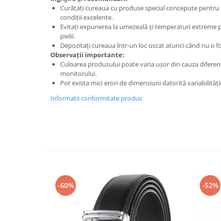
Curățați cureaua cu produse special concepute pentru 
condiții excelente.
Evitați expunerea la umezeală și temperaturi extreme 
pielii.
Depozitați cureaua într-un loc uscat atunci când nu o fol
Observații importante:
Culoarea produsului poate varia ușor din cauza diferen
monitorului.
Pot exista mici erori de dimensiuni datorită variabilită
Informatii conformitate produs
-60%
-52%