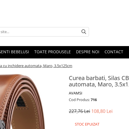
GENTI BEBELUSI
TOATE PRODUSELE
DESPRE NOI
CONTACT
rala cu inchidere automata, Maro, 3.5x125cm
Curea barbati, Silas CB
automata, Maro, 3.5x
AVAMSI
Cod Produs:
716
227,76 Lei
108,80 Lei
STOC EPUIZAT