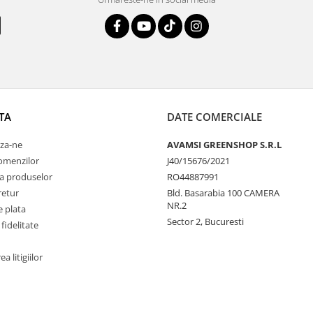
TA
DATE COMERCIALE
za-ne
AVAMSI GREENSHOP S.R.L
comenzilor
J40/15676/2021
a produselor
RO44887991
retur
Bld. Basarabia 100 CAMERA
NR.2
 plata
Sector 2, Bucuresti
fidelitate
a litigiilor