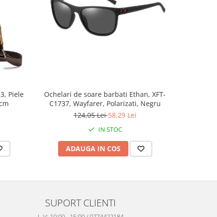
-53%
3, Piele
Ochelari de soare barbati Ethan, XFT-
Ochelari 
 cm
C1737, Wayfarer, Polarizati, Negru
C1737,
124,05 Lei
58,29 Lei
IN STOC
ADAUGA IN COS
AD
SUPORT CLIENTI
L-V: 10:00 - 15:00 / 0774422184