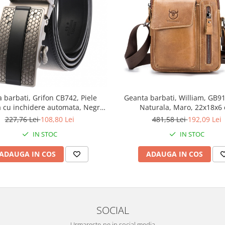
 barbati, Grifon CB742, Piele
Geanta barbati, William, GB91
a cu inchidere automata, Negru,
Naturala, Maro, 22x18x6
3.5x125cm
227,76 Lei
108,80 Lei
481,58 Lei
192,09 Lei
IN STOC
IN STOC
ADAUGA IN COS
ADAUGA IN COS
SOCIAL
Urmareste-ne in social media