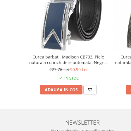
Curea barbati, Madison CB733, Piele
Curea
naturala cu inchidere automata, Negru,
natural
3.5x125cm
227,76 Lei
90,90 Lei
IN STOC
ADAUGA IN COS
NEWSLETTER
Nu rata ofertele si promotiile noastre