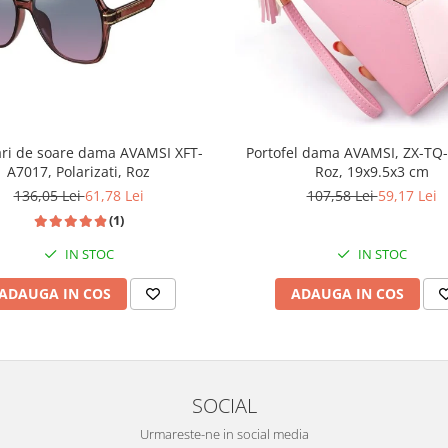
ri de soare dama AVAMSI XFT-
Portofel dama AVAMSI, ZX-TQ-
A7017, Polarizati, Roz
Roz, 19x9.5x3 cm
136,05 Lei
61,78 Lei
107,58 Lei
59,17 Lei
(1)
IN STOC
IN STOC
ADAUGA IN COS
ADAUGA IN COS
SOCIAL
Urmareste-ne in social media