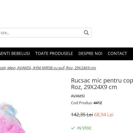
GENTI BEBELUSI
TOATE PRODUSELE
DESPRE NOI
CONTACT
opii, elevi, AVAMSI, AYM-MRSB cu puf, Roz, 29X24X9 cm
Rucsac mic pentru cop
Roz, 29X24X9 cm
AVAMSI
Cod Produs:
4412
142,35 Lei
68,94 Lei
IN STOC