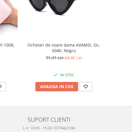
-53%
Y-1008,
Ochelari de soare dama AVAMSI, OL-
Ochelari
5040, Negru
91,31 Lei
44,46 Lei
IN STOC
ADAUGA IN COS
AD
SUPORT CLIENTI
L-V: 10:00 - 15:00 / 0774422184