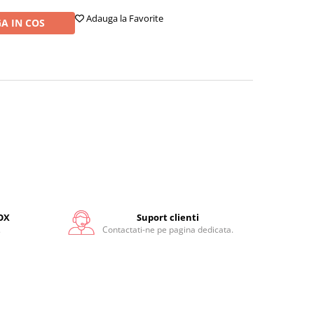
Adauga la Favorite
A IN COS
OX
Suport clienti
.
Contactati-ne pe pagina dedicata.