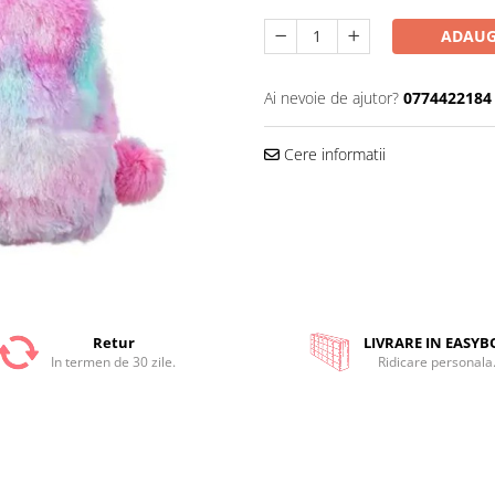
ADAUG
Ai nevoie de ajutor?
0774422184
Cere informatii
Retur
LIVRARE IN EASYB
In termen de 30 zile.
Ridicare personala