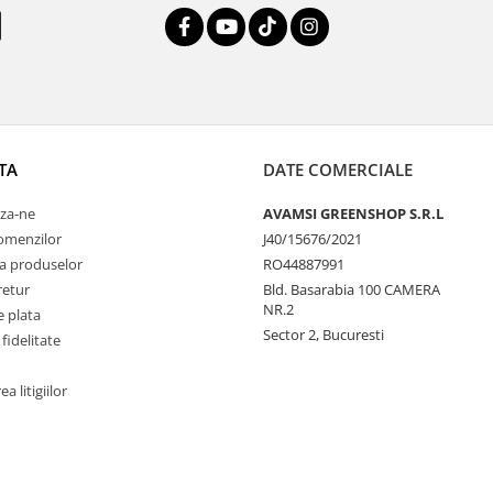
TA
DATE COMERCIALE
za-ne
AVAMSI GREENSHOP S.R.L
comenzilor
J40/15676/2021
a produselor
RO44887991
retur
Bld. Basarabia 100 CAMERA
NR.2
 plata
Sector 2, Bucuresti
fidelitate
a litigiilor