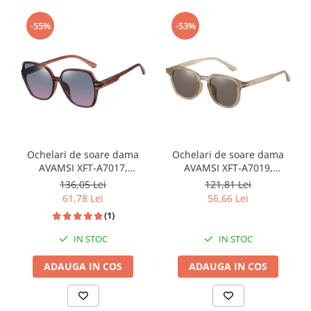
-55%
-53%
Ochelari de soare dama
Ochelari de soare dama
AVAMSI XFT-A7017,
AVAMSI XFT-A7019,
Polarizati, Roz
Polarizati, Maro
136,05 Lei
121,81 Lei
61,78 Lei
56,66 Lei
(1)
IN STOC
IN STOC
ADAUGA IN COS
ADAUGA IN COS