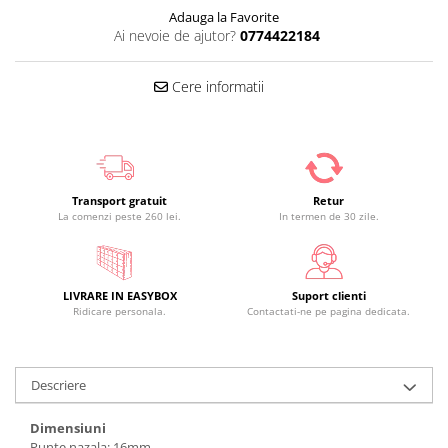
Adauga la Favorite
Ai nevoie de ajutor?
0774422184
Cere informatii
Transport gratuit
Retur
La comenzi peste 260 lei.
In termen de 30 zile.
LIVRARE IN EASYBOX
Suport clienti
Ridicare personala.
Contactati-ne pe pagina dedicata.
Descriere
Dimensiuni
Punte nazala: 16mm