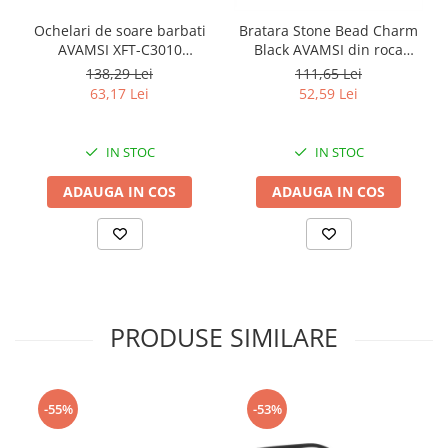
Ochelari de soare barbati
Bratara Stone Bead Charm
AVAMSI XFT-C3010
Black AVAMSI din roca
Wayfarer, Polarizati, Negru
vulcanica, pietre
138,29 Lei
111,65 Lei
semipretioase, unisex,
63,17 Lei
52,59 Lei
reglabila BB70
IN STOC
IN STOC
ADAUGA IN COS
ADAUGA IN COS
PRODUSE SIMILARE
-55%
-53%