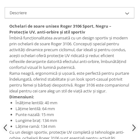
Descriere
Ochelari de soare unisex Roger 3106 Sport, Negru –
Protecție UV, anti-orbire și stil sportiv
Îmbină funcționalitatea avansată cu un design sportiv și modern
prin ochelarii de soare Roger 3106. Concepuți special pentru
activități dinamice precum ciclismul, dar ideali și pentru condus,
acești ochelari oferă protecție UV ridicată și reduc eficient
reflexiile deranjante datorită efectului anti-orbire, îmbunătățind
confortul vizual în lumină puternică.
Rama neagră, ergonomică și ușoară, este perfectă pentru purtare
îndelungată, oferind stabilitate și un look sport-casual potrivit
pentru femei și bărbați deopotrivă. Roger 3106 este companionul
ideal pentru cei care aleg un stil de viață activ și sigur.
Dimensiuni:
Înălțime lentilă: 40 mm
Lățime lentilă: 64 mm
Punte nazală: 15 mm
Lungime braț: 134 mm
Lățime ramă: 134 mm
Cu un design sportiv, protecție UV completă și tehnologie anti-
orbire, ochelarii Roger 3106 sunt esențiali pentru activități