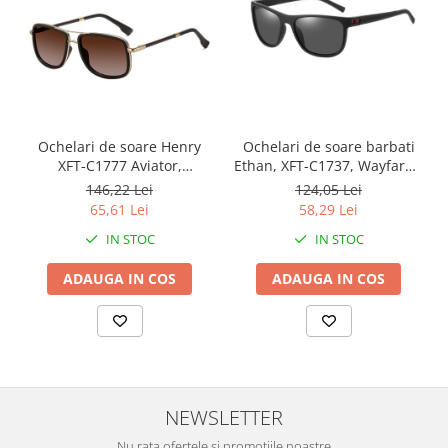
Ochelari de soare Henry
Ochelari de soare barbati
XFT-C1777 Aviator,
Ethan, XFT-C1737, Wayfarer,
Polarizati, Maro
Polarizati, Negru
146,22 Lei
124,05 Lei
65,61 Lei
58,29 Lei
IN STOC
IN STOC
ADAUGA IN COS
ADAUGA IN COS
NEWSLETTER
Nu rata ofertele si promotiile noastre