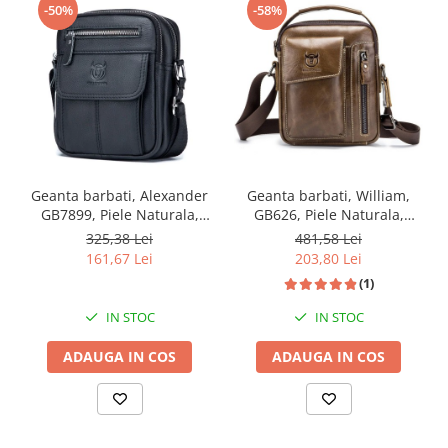
-50%
-58%
Geanta barbati, Alexander
Geanta barbati, William,
GB7899, Piele Naturala,
GB626, Piele Naturala,
Negru, 21x17x8 cm
Cafeniu, 22x18x6 cm
325,38 Lei
481,58 Lei
161,67 Lei
203,80 Lei
(1)
IN STOC
IN STOC
ADAUGA IN COS
ADAUGA IN COS