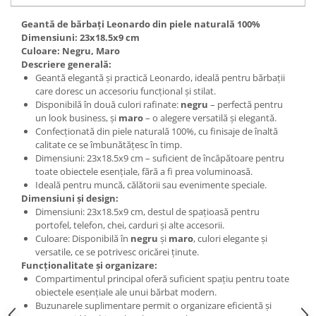
Geantă de bărbați Leonardo din piele naturală 100%
Dimensiuni: 23x18.5x9 cm
Culoare: Negru, Maro
Descriere generală:
Geantă elegantă și practică Leonardo, ideală pentru bărbații
care doresc un accesoriu funcțional și stilat.
Disponibilă în două culori rafinate:
negru
– perfectă pentru
un look business, și
maro
– o alegere versatilă și elegantă.
Confecționată din piele naturală 100%, cu finisaje de înaltă
calitate ce se îmbunătățesc în timp.
Dimensiuni: 23x18.5x9 cm – suficient de încăpătoare pentru
toate obiectele esențiale, fără a fi prea voluminoasă.
Ideală pentru muncă, călătorii sau evenimente speciale.
Dimensiuni și design:
Dimensiuni: 23x18.5x9 cm, destul de spațioasă pentru
portofel, telefon, chei, carduri și alte accesorii.
Culoare: Disponibilă în
negru
și
maro
, culori elegante și
versatile, ce se potrivesc oricărei ținute.
Funcționalitate și organizare:
Compartimentul principal oferă suficient spațiu pentru toate
obiectele esențiale ale unui bărbat modern.
Buzunarele suplimentare permit o organizare eficientă și