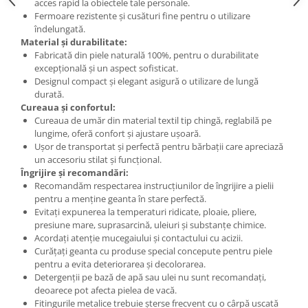
acces rapid la obiectele tale personale.
Fermoare rezistente și cusături fine pentru o utilizare
îndelungată.
Material și durabilitate:
Fabricată din piele naturală 100%, pentru o durabilitate
excepțională și un aspect sofisticat.
Designul compact și elegant asigură o utilizare de lungă
durată.
Cureaua și confortul:
Cureaua de umăr din material textil tip chingă, reglabilă pe
lungime, oferă confort și ajustare ușoară.
Ușor de transportat și perfectă pentru bărbații care apreciază
un accesoriu stilat și funcțional.
Îngrijire și recomandări:
Recomandăm respectarea instrucțiunilor de îngrijire a pielii
pentru a menține geanta în stare perfectă.
Evitați expunerea la temperaturi ridicate, ploaie, pliere,
presiune mare, suprasarcină, uleiuri și substanțe chimice.
Acordați atenție mucegaiului și contactului cu acizii.
Curățați geanta cu produse special concepute pentru piele
pentru a evita deteriorarea și decolorarea.
Detergenții pe bază de apă sau ulei nu sunt recomandați,
deoarece pot afecta pielea de vacă.
Fitingurile metalice trebuie șterse frecvent cu o cârpă uscată