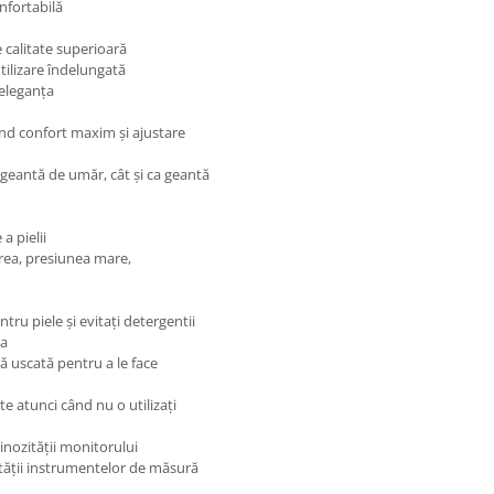
nfortabilă
 calitate superioară
utilizare îndelungată
 eleganța
rind confort maxim și ajustare
 geantă de umăr, cât și ca geantă
a pielii
erea, presiunea mare,
ntru piele și evitați detergentii
ea
pă uscată pentru a le face
e atunci când nu o utilizați
nozității monitorului
etății instrumentelor de măsură