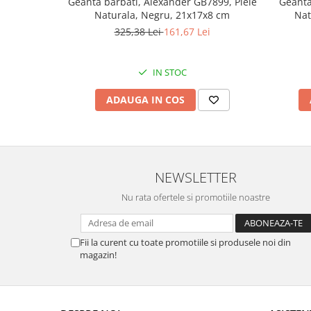
Geanta barbati, Alexander GB7899, Piele
Geanta
Naturala, Negru, 21x17x8 cm
Nat
325,38 Lei
161,67 Lei
IN STOC
ADAUGA IN COS
NEWSLETTER
Nu rata ofertele si promotiile noastre
Fii la curent cu toate promotiile si produsele noi din
magazin!