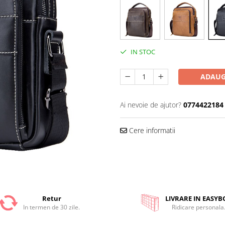
IN STOC
ADAUG
Ai nevoie de ajutor?
0774422184
Cere informatii
Retur
LIVRARE IN EASYB
In termen de 30 zile.
Ridicare personala