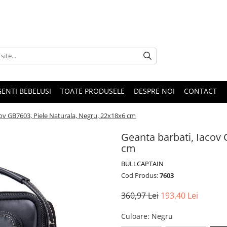
GENTI BEBELUSI
TOATE PRODUSELE
DESPRE NOI
CONTACT
cov GB7603, Piele Naturala, Negru, 22x18x6 cm
Geanta barbati, Iacov 
cm
BULLCAPTAIN
Cod Produs:
7603
360,97 Lei
193,40 Lei
Culoare
: Negru