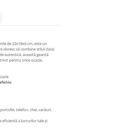
nile de 22x18x6 cm, este un
re doresc să combine stilul clasic
iele autentică, această geantă
trivit pentru orice ocazie.
cazie
afeniu
rtofel, telefon, chei, carduri,
ficientă a lucrurilor tale și