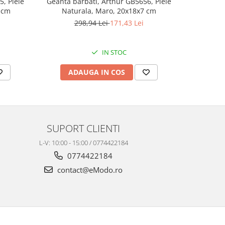
, Piele
Geanta barbati, Arthur GB5656, Piele
Geanta b
 cm
Naturala, Maro, 20x18x7 cm
Natur
298,94 Lei
171,43 Lei
3
IN STOC
ADAUGA IN COS
AD
SUPORT CLIENTI
L-V: 10:00 - 15:00 / 0774422184
0774422184
contact@eModo.ro