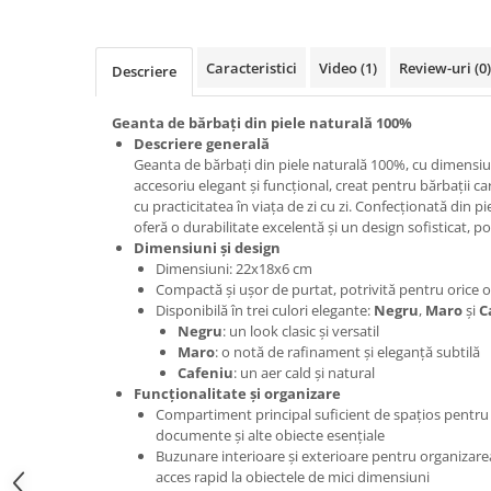
Caracteristici
Video
(1)
Review-uri
(0)
Descriere
Geanta de bărbați din piele naturală 100%
Descriere generală
Geanta de bărbați din piele naturală 100%, cu dimensiu
accesoriu elegant și funcțional, creat pentru bărbații ca
cu practicitatea în viața de zi cu zi. Confecționată din p
oferă o durabilitate excelentă și un design sofisticat, po
Dimensiuni și design
Dimensiuni: 22x18x6 cm
Compactă și ușor de purtat, potrivită pentru orice o
Disponibilă în trei culori elegante:
Negru
,
Maro
și
C
Negru
: un look clasic și versatil
Maro
: o notă de rafinament și eleganță subtilă
Cafeniu
: un aer cald și natural
Funcționalitate și organizare
Compartiment principal suficient de spațios pentru po
documente și alte obiecte esențiale
Buzunare interioare și exterioare pentru organizarea e
acces rapid la obiectele de mici dimensiuni