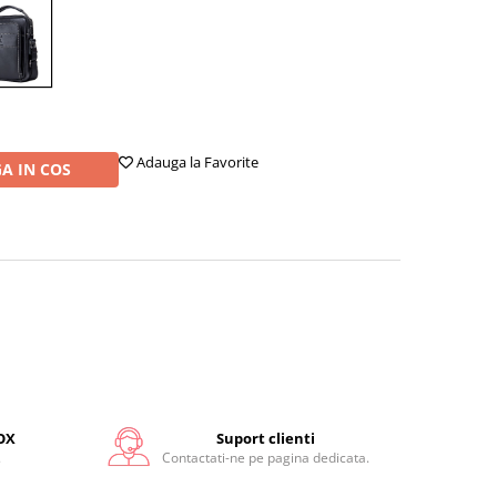
Adauga la Favorite
A IN COS
OX
Suport clienti
.
Contactati-ne pe pagina dedicata.