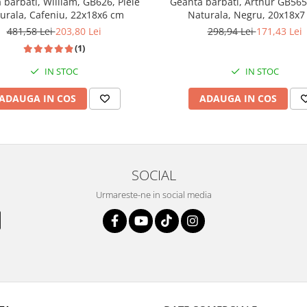
 barbati, William, GB626, Piele
Geanta barbati, Arthur GB5655
urala, Cafeniu, 22x18x6 cm
Naturala, Negru, 20x18x7
481,58 Lei
203,80 Lei
298,94 Lei
171,43 Lei
(1)
IN STOC
IN STOC
ADAUGA IN COS
ADAUGA IN COS
SOCIAL
Urmareste-ne in social media