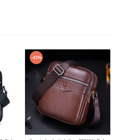
-43%
-58%