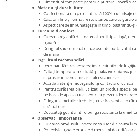
Dimensiuni compacte pentru o purtare ușoară și co
Material și durabilitate
Confecționată din piele naturală 100%, cu finisaje de
Cusături fine și fermoare rezistente, care asigură o 
Aspect care se îmbunătățește în timp, păstrându-și
Cureaua și confort
Cureaua reglabilă din material textil tip chingă, ofe
ușoară
Designul său compact o face ușor de purtat, atât ca
de mână
Îngrijire și recomandări
Recomandăm respectarea instrucțiunilor de îngrijire 
Evitați temperatura ridicată, ploaia, extrudarea, pli
suprasarcina, eroziunea cu ulei și chimicale
Acordați atenție mucegaiului și contactului cu acizii
Pentru curățarea pielii, utilizați un produs special pe
pe bază de apă sau ulei pentru a preveni decolorar
Fitingurile metalice trebuie șterse frecvent cu o câr
strălucitoare
Depozitați geanta într-o pungă rezistentă la umiditat
Observații importante
Culoarea produsului poate varia ușor din cauza lumi
Pot exista ușoare erori de dimensiuni datorită vari