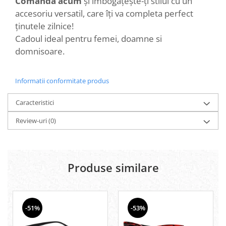
Comandă acum
și îmbogățește-ți stilul cu un
accesoriu versatil, care îți va completa perfect
ținutele zilnice!
Cadoul ideal pentru femei, doamne si
domnisoare.
Informatii conformitate produs
Caracteristici
Review-uri
(0)
Produse similare
-51%
-53%