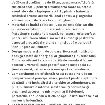
de 30 cm și o adâncime de 15 cm, acest rucsac îți oferă
suficient spațiu pentru a transporta toate obiectele
esențiale – de la laptopuri și cărți, până la haine de
schimb și diverse accesorii. Ideal pentru a-ți organiza
eficient lucrurile fără a te simți înghesuit.
Material de înaltă calitate
: Rucsacul este fabricat din
poliester rezistent
, un material durabil, ușor de
întreținut și rezistent la uzură. Poliesterul este perfect
pentru utilizarea zilnică, iar acest rucsac își păstrează
aspectul proaspăt și vibrant chiar și după o perioadă
îndelungată de utilizare.
Design modern și plin de culoare
: Rucsacul multicolor
adaugă o notă de energie și originalitate ținutelor tale.
Culoarea vibrantă și combinațiile de nuanțe îl fac un
accesoriu versatil, care poate fi ușor asortat atât cu
ținute casual, cât și cu cele mai sport sau moderne.
Compartimentare eficientă
: Acest rucsac include un
compartiment principal mare, perfect pentru laptopuri
de până la 15 inch, cărți și alte obiecte voluminoase. În
plus, buzunarele interne și externe îți permit să îți
organizezi accesoriile mici – cum ar fi telefonul,
portofelul, cheile sau o sticlă de apă – astfel încât să le ai
mereu la îndemână.
Confort sporit
: Rucsacul este prevăzut cu
curele