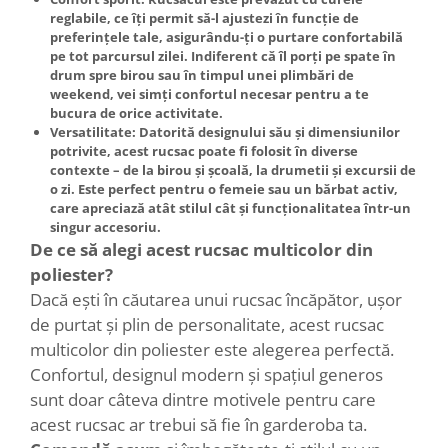
reglabile
, ce îți permit să-l ajustezi în funcție de
preferințele tale, asigurându-ți o purtare confortabilă
pe tot parcursul zilei. Indiferent că îl porți pe spate în
drum spre birou sau în timpul unei plimbări de
weekend, vei simți confortul necesar pentru a te
bucura de orice activitate.
Versatilitate
: Datorită designului său și dimensiunilor
potrivite, acest rucsac poate fi folosit în diverse
contexte – de la birou și școală, la drumetii și excursii de
o zi. Este perfect pentru o femeie sau un bărbat activ,
care apreciază atât stilul cât și funcționalitatea într-un
singur accesoriu.
De ce să alegi acest rucsac multicolor din
poliester?
Dacă ești în căutarea unui rucsac încăpător, ușor
de purtat și plin de personalitate, acest rucsac
multicolor din poliester este alegerea perfectă.
Confortul, designul modern și spațiul generos
sunt doar câteva dintre motivele pentru care
acest rucsac ar trebui să fie în garderoba ta.