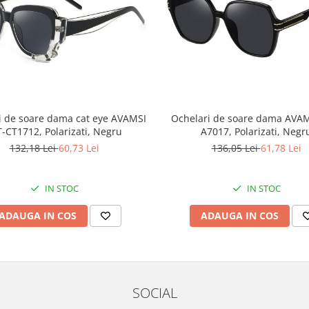
i de soare dama cat eye AVAMSI
Ochelari de soare dama AVAM
T-CT1712, Polarizati, Negru
A7017, Polarizati, Negr
132,18 Lei
60,73 Lei
136,05 Lei
61,78 Lei
IN STOC
IN STOC
ADAUGA IN COS
ADAUGA IN COS
SOCIAL