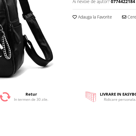
Ai nevoie de ajutor?
0774422184
Adauga la Favorite
Cere 
Retur
LIVRARE IN EASYB
In termen de 30 zile.
Ridicare personala