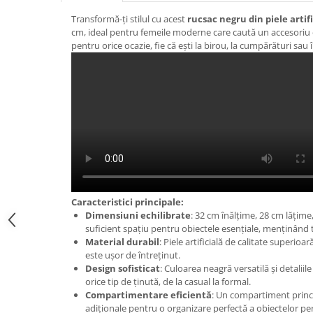
Transformă-ți stilul cu acest
rucsac negru din piele artifi
cm, ideal pentru femeile moderne care caută un accesoriu el
pentru orice ocazie, fie că ești la birou, la cumpărături sau
Caracteristici principale:
Dimensiuni echilibrate
: 32 cm înălțime, 28 cm lățim
suficient spațiu pentru obiectele esențiale, menținând
Material durabil
: Piele artificială de calitate superioa
este ușor de întreținut.
Design sofisticat
: Culoarea neagră versatilă și detaliil
orice tip de ținută, de la casual la formal.
Compartimentare eficientă
: Un compartiment princ
adiționale pentru o organizare perfectă a obiectelor p