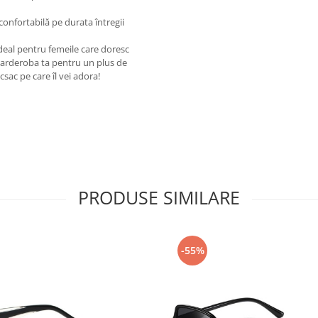
 confortabilă pe durata întregii
deal pentru femeile care doresc
 garderoba ta pentru un plus de
sac pe care îl vei adora!
PRODUSE SIMILARE
-55%