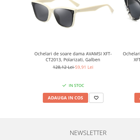
Ochelari de soare dama AVAMSI XFT-
Ochelar
CT2013, Polarizati, Galben
XF
128,12 Lei
59,91 Lei
IN STOC
ADAUGA IN COS
NEWSLETTER