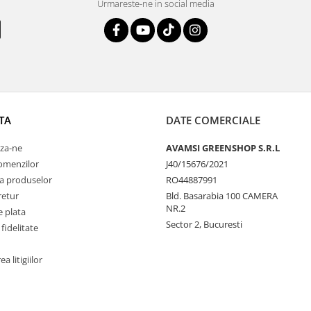
Urmareste-ne in social media
TA
DATE COMERCIALE
za-ne
AVAMSI GREENSHOP S.R.L
comenzilor
J40/15676/2021
a produselor
RO44887991
retur
Bld. Basarabia 100 CAMERA
NR.2
 plata
Sector 2, Bucuresti
fidelitate
a litigiilor