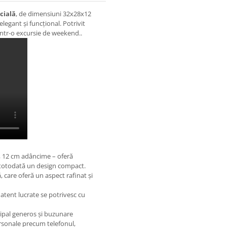
cială
, de dimensiuni 32x28x12
egant și funcțional. Potrivit
 într-o excursie de weekend..
e, 12 cm adâncime – oferă
 totodată un design compact.
ră, care oferă un aspect rafinat și
e atent lucrate se potrivesc cu
ipal generos și buzunare
ersonale precum telefonul,