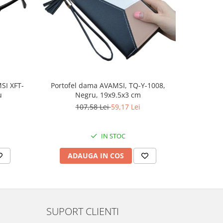
-51%
SI XFT-
Portofel dama AVAMSI, TQ-Y-1008,
Rucsac Uni
u
Negru, 19x9.5x3 cm
50
107,58 Lei
59,17 Lei
IN STOC
ADAUGA IN COS
AD
SUPORT CLIENTI