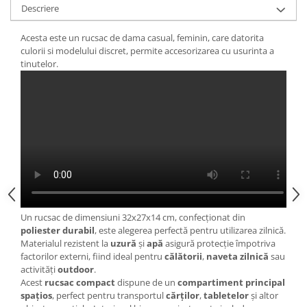
Descriere
Acesta este un rucsac de dama casual, feminin, care datorita
culorii si modelului discret, permite accesorizarea cu usurinta a
tinutelor.
Un rucsac de dimensiuni 32x27x14 cm, confecționat din
poliester durabil
, este alegerea perfectă pentru utilizarea zilnică.
Materialul rezistent la
uzură
și
apă
asigură protecție împotriva
factorilor externi, fiind ideal pentru
călătorii
,
naveta zilnică
sau
activități
outdoor
.
Acest
rucsac compact
dispune de un
compartiment principal
spațios
, perfect pentru transportul
cărților
,
tabletelor
și altor