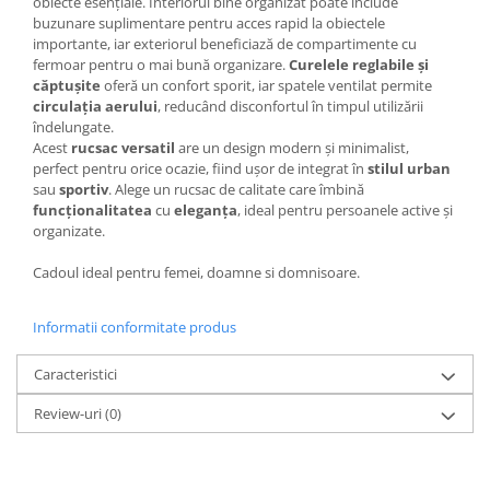
obiecte esențiale. Interiorul bine organizat poate include
buzunare suplimentare pentru acces rapid la obiectele
importante, iar exteriorul beneficiază de compartimente cu
fermoar pentru o mai bună organizare.
Curelele reglabile și
căptușite
oferă un confort sporit, iar spatele ventilat permite
circulația aerului
, reducând disconfortul în timpul utilizării
îndelungate.
Acest
rucsac versatil
are un design modern și minimalist,
perfect pentru orice ocazie, fiind ușor de integrat în
stilul urban
sau
sportiv
. Alege un rucsac de calitate care îmbină
funcționalitatea
cu
eleganța
, ideal pentru persoanele active și
organizate.
Cadoul ideal pentru femei, doamne si domnisoare.
Informatii conformitate produs
Caracteristici
Review-uri
(0)