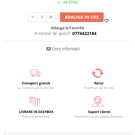
IN STOC
ADAUGA IN COS
Adauga la Favorite
Ai nevoie de ajutor?
0774422184
Cere informatii
Transport gratuit
Retur
La comenzi peste 260 lei.
In termen de 30 zile.
LIVRARE IN EASYBOX
Suport clienti
Ridicare personala.
Contactati-ne pe pagina dedicata.