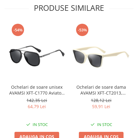
PRODUSE SIMILARE
-54%
-53%
Ochelari de soare unisex
Ochelari de soare dama
AVAMSI XFT-C1770 Aviator,
AVAMSI XFT-CT2013,
Polarizati, Negru
Polarizati, Galben
142,35 Lei
128,12 Lei
64,79 Lei
59,91 Lei
IN STOC
IN STOC
ADAUGA IN COS
ADAUGA IN COS