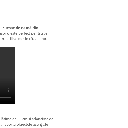
st
rucsac de damă din
esoriu este perfect pentru cei
ru utilizarea zilnică, la birou,
, lățime de 33 cm și adâncime de
ransporta obiectele esențiale