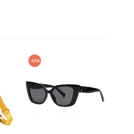
-53%
-54%