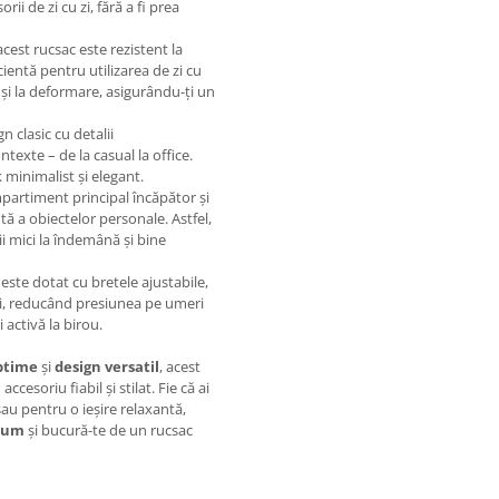
ii de zi cu zi, fără a fi prea
 acest rucsac este rezistent la
cientă pentru utilizarea de zi cu
 și la deformare, asigurându-ți un
 clasic cu detalii
texte – de la casual la office.
 minimalist și elegant.
partiment principal încăpător și
ă a obiectelor personale. Astfel,
rii mici la îndemână și bine
 este dotat cu bretele ajustabile,
ilei, reducând presiunea pe umeri
 activă la birou.
ptime
și
design versatil
, acest
cesoriu fiabil și stilat. Fie că ai
au pentru o ieșire relaxantă,
cum
și bucură-te de un rucsac