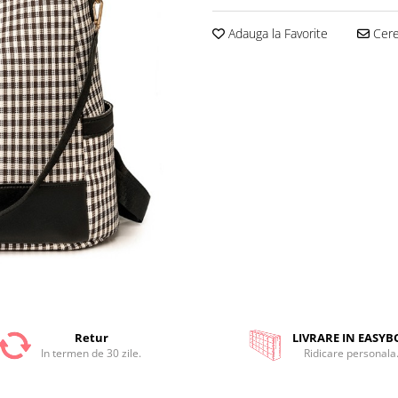
Adauga la Favorite
Cere 
Retur
LIVRARE IN EASYB
In termen de 30 zile.
Ridicare personala