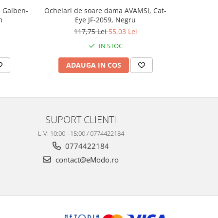
 Galben-
Ochelari de soare dama AVAMSI, Cat-
Ochelari 
m
Eye JF-2059, Negru
C1770 
117,75 Lei
55,03 Lei
IN STOC
ADAUGA IN COS
AD
SUPORT CLIENTI
L-V: 10:00 - 15:00 / 0774422184
0774422184
contact@eModo.ro