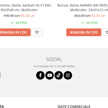
Unisex, dama, barbati HL-F135D,
Rucsac dama AVAMSI NN-9929,
50x35x8 cm, Multicolor
Multicolor, 33x31x12 c
190,96 Lei
93,34 Lei
202,33 Lei
93,34 Lei
IN STOC
IN STOC
ADAUGA IN COS
ADAUGA IN COS
SOCIAL
Urmareste-ne in social media
TA
DATE COMERCIALE