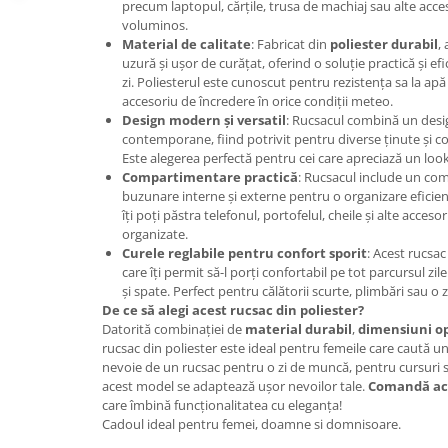
precum laptopul, cărțile, trusa de machiaj sau alte accesor
voluminos.
Material de calitate
: Fabricat din
poliester durabil
,
uzură și ușor de curățat, oferind o soluție practică și efi
zi. Poliesterul este cunoscut pentru rezistența sa la apă
accesoriu de încredere în orice condiții meteo.
Design modern și versatil
: Rucsacul combină un design
contemporane, fiind potrivit pentru diverse ținute și con
Este alegerea perfectă pentru cei care apreciază un look
Compartimentare practică
: Rucsacul include un com
buzunare interne și externe pentru o organizare eficient
îți poți păstra telefonul, portofelul, cheile și alte acceso
organizate.
Curele reglabile pentru confort sporit
: Acest rucsac
care îți permit să-l porți confortabil pe tot parcursul z
și spate. Perfect pentru călătorii scurte, plimbări sau o zi
De ce să alegi acest rucsac din poliester?
Datorită combinației de
material durabil
,
dimensiuni o
rucsac din poliester este ideal pentru femeile care caută un ac
nevoie de un rucsac pentru o zi de muncă, pentru cursuri s
acest model se adaptează ușor nevoilor tale.
Comandă a
care îmbină funcționalitatea cu eleganța!
Cadoul ideal pentru femei, doamne si domnisoare.