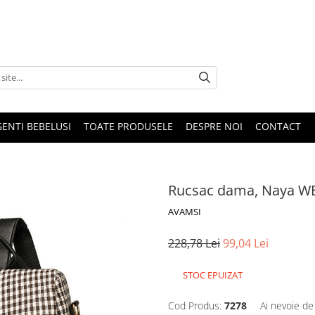
GENTI BEBELUSI
TOATE PRODUSELE
DESPRE NOI
CONTACT
Rucsac dama, Naya W
AVAMSI
228,78 Lei
99,04 Lei
STOC EPUIZAT
Cod Produs:
7278
Ai nevoie de