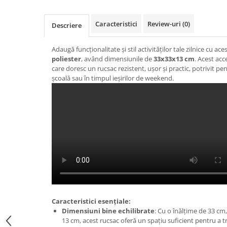
Caracteristici
Review-uri
(0)
Descriere
Adaugă funcționalitate și stil activităților tale zilnice cu ace
poliester
, având dimensiunile de
33x33x13 cm
. Acest acc
care doresc un rucsac rezistent, ușor și practic, potrivit pent
școală sau în timpul ieșirilor de weekend.
Caracteristici esențiale:
Dimensiuni bine echilibrate
: Cu o înălțime de 33 cm
13 cm, acest rucsac oferă un spațiu suficient pentru a t