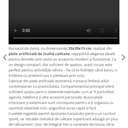
Rucsacul de damă, cu dimensiunile
33x30x13 cm
, realizat din
piele artificială de înaltă calitate
, reprezintă alegerea ideală
pentru femeile care caută un accesoriu modern și funcțional. Cu
un design compact, dar suficient de spațios, acest rucsac este
perfect pentru activitățile zilnice – fie că te îndrepți către birou, o
întâlnire cu prietenii sau o plimbare prin oraș.
Fabricat din piele artificială rezistentă, rucsacul îmbină stilul
contemporan cu practicitatea. Compartimentul principal oferă
suficient spațiu pentru obiectele esențiale, cum ar fi portofelul,
agenda, telefonul și alte accesorii personale. Buzunarele
interioare și exterioare sunt concepute pentru a-ți organiza cu
ușurință obiectele mici, asigurând acces rapid și facil.
Curelele reglabile permit ajustarea rucsacului pentru un confort
sporit, iar detaliile metalice de calitate superioară adaugă un plus
de rafinament. Ușor de integrat într-o varietate de ținute, de la