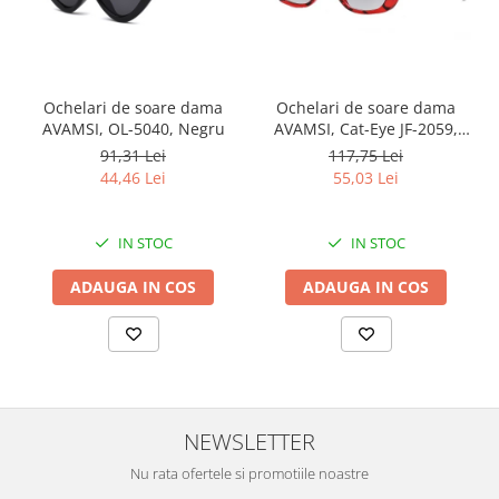
Ochelari de soare dama
Ochelari de soare dama
AVAMSI, OL-5040, Negru
AVAMSI, Cat-Eye JF-2059,
Rosu
91,31 Lei
117,75 Lei
44,46 Lei
55,03 Lei
IN STOC
IN STOC
ADAUGA IN COS
ADAUGA IN COS
NEWSLETTER
Nu rata ofertele si promotiile noastre