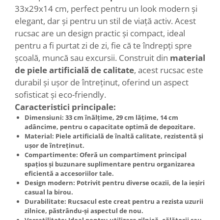
33x29x14 cm, perfect pentru un look modern și
elegant, dar și pentru un stil de viață activ. Acest
rucsac are un design practic și compact, ideal
pentru a fi purtat zi de zi, fie că te îndrepți spre
școală, muncă sau excursii. Construit din
material
de piele artificială de calitate
, acest rucsac este
durabil și ușor de întreținut, oferind un aspect
sofisticat și eco-friendly.
Caracteristici principale:
Dimensiuni
: 33 cm înălțime, 29 cm lățime, 14 cm
adâncime, pentru o capacitate optimă de depozitare.
Material
: Piele artificială de înaltă calitate, rezistentă și
ușor de întreținut.
Compartimente
: Oferă un compartiment principal
spațios și buzunare suplimentare pentru organizarea
eficientă a accesoriilor tale.
Design modern
: Potrivit pentru diverse ocazii, de la ieșiri
casual la birou.
Durabilitate
: Rucsacul este creat pentru a rezista uzurii
zilnice, păstrându-și aspectul de nou.