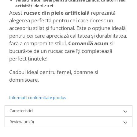
Versatilitate
: Ideal pentru utilizare zilnică, călătorii sau
activități de zi cu zi.
Acest
rucsac din piele artificială
reprezintă
alegerea perfectă pentru cei care doresc un
accesoriu stilat și funcțional. Este o opțiune ideală
pentru cei care apreciază calitatea și durabilitatea,
fără a compromite stilul.
Comandă acum
și
bucură-te de un rucsac care îți completează
perfect ținutele!
Cadoul ideal pentru femei, doamne si
domnisoare.
Informatii conformitate produs
Caracteristici
Review-uri
(0)