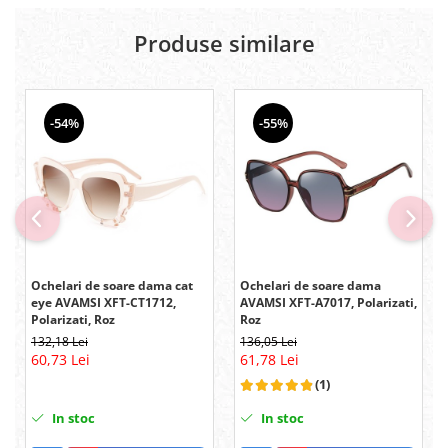
Produse similare
-54%
-55%
Ochelari de soare dama cat
Ochelari de soare dama
eye AVAMSI XFT-CT1712,
AVAMSI XFT-A7017, Polarizati,
Polarizati, Roz
Roz
132,18 Lei
136,05 Lei
60,73 Lei
61,78 Lei
(1)
In stoc
In stoc