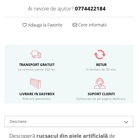
Ai nevoie de ajutor?
0774422184
Adauga la Favorite
Cere informatii
TRANSPORT GRATUIT
RETUR
La comenzi peste 260 lei.
In termen de 30 zile.
LIVRARE IN EASYBOX
SUPORT CLIENTI
Ridicare personala.
Contactati-ne pe pagina dedicata.
Descriere
Descoperă
rucsacul din piele artificială
de