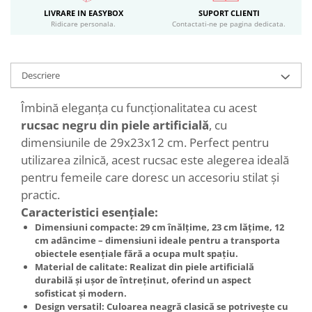
LIVRARE IN EASYBOX
SUPORT CLIENTI
Ridicare personala.
Contactati-ne pe pagina dedicata.
Descriere
Îmbină eleganța cu funcționalitatea cu acest
rucsac negru din piele artificială
, cu
dimensiunile de 29x23x12 cm. Perfect pentru
utilizarea zilnică, acest rucsac este alegerea ideală
pentru femeile care doresc un accesoriu stilat și
practic.
Caracteristici esențiale:
Dimensiuni compacte
: 29 cm înălțime, 23 cm lățime, 12
cm adâncime – dimensiuni ideale pentru a transporta
obiectele esențiale fără a ocupa mult spațiu.
Material de calitate
: Realizat din piele artificială
durabilă și ușor de întreținut, oferind un aspect
sofisticat și modern.
Design versatil
: Culoarea neagră clasică se potrivește cu