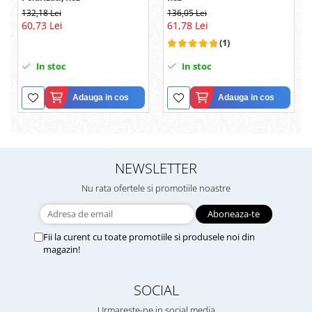
132,18 Lei
136,05 Lei
60,73 Lei
61,78 Lei
(1)
In stoc
In stoc
Adauga in cos
Adauga in cos
NEWSLETTER
Nu rata ofertele si promotiile noastre
Fii la curent cu toate promotiile si produsele noi din
magazin!
SOCIAL
Urmareste-ne in social media