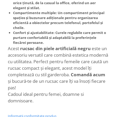
orice ținută, de la casual la office, oferind un aer
elegant și stilat.
Compartimente multiple
: Un compartiment principal
spațios și buzunare adiționale pentru organizarea
eficientă a obiectelor precum telefonul, portofelul și
cheile.
Confort și ajustabilitate
: Curele reglabile care permit o
purtare confortabilă și adaptabilă la preferințele
fiecărei persoane.
Acest
rucsac din piele artificială negru
este un
accesoriu versatil care combină estetica modernă
cu utilitatea. Perfect pentru femeile care caută un
rucsac compact și elegant, acest model îți
completează cu stil garderoba.
Comandă acum
și bucură-te de un rucsac care îți va însoți fiecare
pas!
Cadoul ideal pentru femei, doamne si
domnisoare.
Informatii conformitate produs