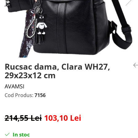
Rucsac dama, Clara WH27,
29x23x12 cm
AVAMSI
Cod Produs:
7156
214,55 Lei
103,10 Lei
In stoc