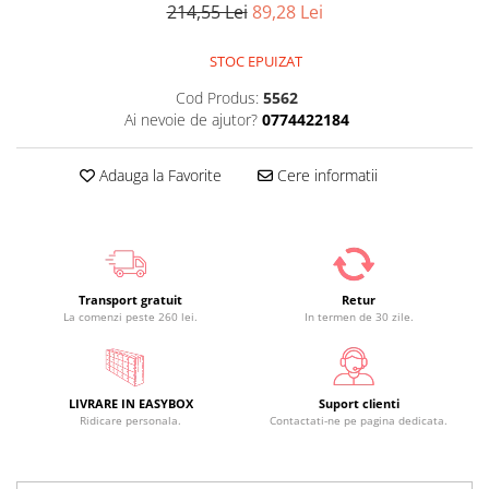
214,55 Lei
89,28 Lei
STOC EPUIZAT
Cod Produs:
5562
Ai nevoie de ajutor?
0774422184
Adauga la Favorite
Cere informatii
Transport gratuit
Retur
La comenzi peste 260 lei.
In termen de 30 zile.
LIVRARE IN EASYBOX
Suport clienti
Ridicare personala.
Contactati-ne pe pagina dedicata.