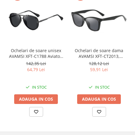
Ochelari de soare unisex
Ochelari de soare dama
AVAMSI XFT-C1788 Aviator,
AVAMSI XFT-CT2013,
Polarizati, Negru
Polarizati, Negru
142,35 Lei
128,12 Lei
64,79 Lei
59,91 Lei
IN STOC
IN STOC
ADAUGA IN COS
ADAUGA IN COS