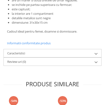
are un maner si doua bretele de umar reglabile;
se inchide pe partea superioara cu fermoar;
este captusit;
la interior are 1 compartiment
detaliile metalice sunt negre
dimensiune: 31x30x15 cm
Cadoul ideal pentru femei, doamne si domnisoare.
Informatii conformitate produs
Caracteristici
Review-uri
(0)
PRODUSE SIMILARE
-54%
-53%