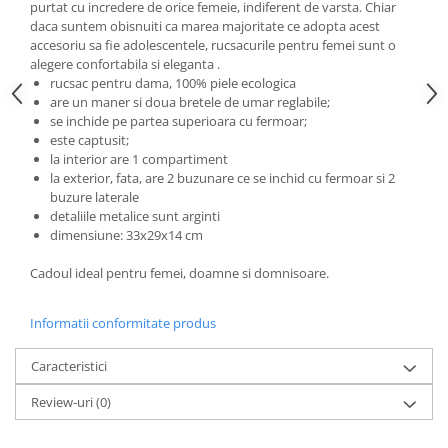
purtat cu incredere de orice femeie, indiferent de varsta. Chiar
daca suntem obisnuiti ca marea majoritate ce adopta acest
accesoriu sa fie adolescentele, rucsacurile pentru femei sunt o
alegere confortabila si eleganta .
rucsac pentru dama, 100% piele ecologica
are un maner si doua bretele de umar reglabile;
se inchide pe partea superioara cu fermoar;
este captusit;
la interior are 1 compartiment
la exterior, fata, are 2 buzunare ce se inchid cu fermoar si 2
buzure laterale
detaliile metalice sunt arginti
dimensiune: 33x29x14 cm
Cadoul ideal pentru femei, doamne si domnisoare.
Informatii conformitate produs
Caracteristici
Review-uri
(0)