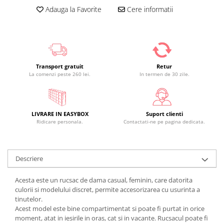
Adauga la Favorite
Cere informatii
Transport gratuit
Retur
La comenzi peste 260 lei.
In termen de 30 zile.
LIVRARE IN EASYBOX
Suport clienti
Ridicare personala.
Contactati-ne pe pagina dedicata.
Descriere
Acesta este un rucsac de dama casual, feminin, care datorita
culorii si modelului discret, permite accesorizarea cu usurinta a
tinutelor.
Acest model este bine compartimentat si poate fi purtat in orice
moment, atat in iesirile in oras, cat si in vacante. Rucsacul poate fi