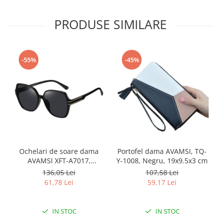
PRODUSE SIMILARE
-55%
-45%
Ochelari de soare dama
Portofel dama AVAMSI, TQ-
AVAMSI XFT-A7017,
Y-1008, Negru, 19x9.5x3 cm
Polarizati, Negru
136,05 Lei
107,58 Lei
61,78 Lei
59,17 Lei
IN STOC
IN STOC