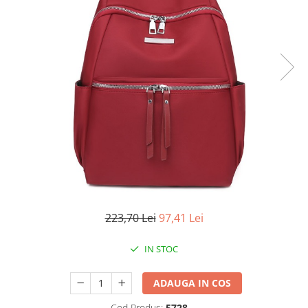
223,70 Lei
97,41 Lei
IN STOC
ADAUGA IN COS
Cod Produs:
5728