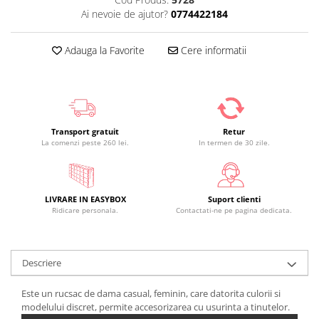
Ai nevoie de ajutor?
0774422184
Adauga la Favorite
Cere informatii
Transport gratuit
Retur
La comenzi peste 260 lei.
In termen de 30 zile.
LIVRARE IN EASYBOX
Suport clienti
Ridicare personala.
Contactati-ne pe pagina dedicata.
Descriere
Este un rucsac de dama casual, feminin, care datorita culorii si
modelului discret, permite accesorizarea cu usurinta a tinutelor.