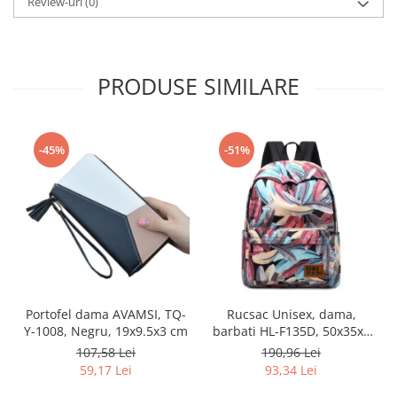
Review-uri
(0)
PRODUSE SIMILARE
-45%
-51%
Portofel dama AVAMSI, TQ-
Rucsac Unisex, dama,
Y-1008, Negru, 19x9.5x3 cm
barbati HL-F135D, 50x35x8
cm, Multicolor
107,58 Lei
190,96 Lei
59,17 Lei
93,34 Lei