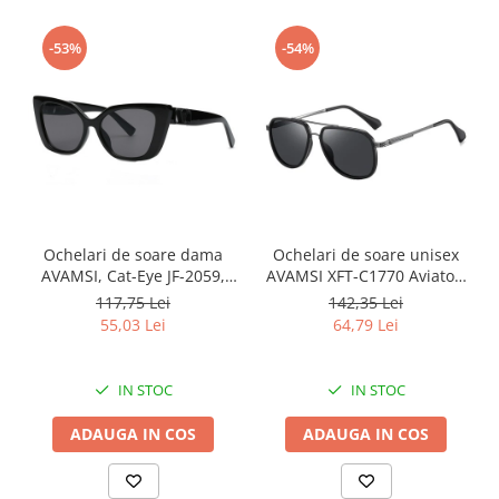
-53%
-54%
Ochelari de soare dama
Ochelari de soare unisex
AVAMSI, Cat-Eye JF-2059,
AVAMSI XFT-C1770 Aviator,
Negru
Polarizati, Negru
117,75 Lei
142,35 Lei
55,03 Lei
64,79 Lei
IN STOC
IN STOC
ADAUGA IN COS
ADAUGA IN COS