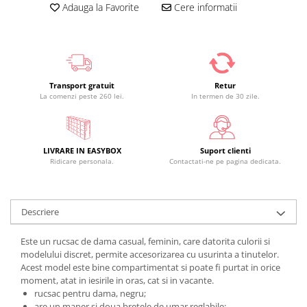
Adauga la Favorite
Cere informatii
Transport gratuit
Retur
La comenzi peste 260 lei.
In termen de 30 zile.
LIVRARE IN EASYBOX
Suport clienti
Ridicare personala.
Contactati-ne pe pagina dedicata.
Descriere
Este un rucsac de dama casual, feminin, care datorita culorii si
modelului discret, permite accesorizarea cu usurinta a tinutelor.
Acest model
este bine compartimentat si poate fi purtat in orice
moment, atat in iesirile in oras, cat si in vacante.
rucsac pentru dama, negru;
are un maner si doua bretele de umar reglabile;