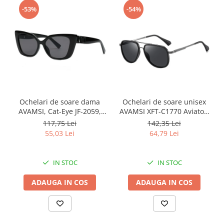
-53%
-54%
Ochelari de soare dama
Ochelari de soare unisex
AVAMSI, Cat-Eye JF-2059,
AVAMSI XFT-C1770 Aviator,
Negru
Polarizati, Negru
117,75 Lei
142,35 Lei
55,03 Lei
64,79 Lei
IN STOC
IN STOC
ADAUGA IN COS
ADAUGA IN COS