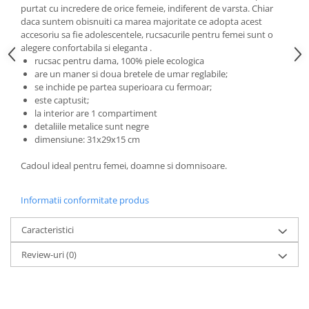
purtat cu incredere de orice femeie, indiferent de varsta. Chiar
daca suntem obisnuiti ca marea majoritate ce adopta acest
accesoriu sa fie adolescentele, rucsacurile pentru femei sunt o
alegere confortabila si eleganta .
rucsac pentru dama, 100% piele ecologica
are un maner si doua bretele de umar reglabile;
se inchide pe partea superioara cu fermoar;
este captusit;
la interior are 1 compartiment
detaliile metalice sunt negre
dimensiune: 31x29x15 cm
Cadoul ideal pentru femei, doamne si domnisoare.
Informatii conformitate produs
Caracteristici
Review-uri
(0)