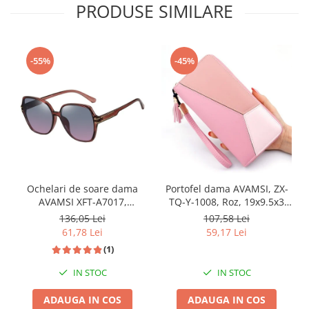
PRODUSE SIMILARE
-55%
-45%
Ochelari de soare dama
Portofel dama AVAMSI, ZX-
AVAMSI XFT-A7017,
TQ-Y-1008, Roz, 19x9.5x3
Polarizati, Roz
cm
136,05 Lei
107,58 Lei
61,78 Lei
59,17 Lei
(1)
IN STOC
IN STOC
ADAUGA IN COS
ADAUGA IN COS