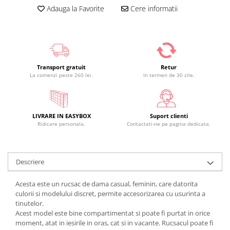
Adauga la Favorite
Cere informatii
Transport gratuit
Retur
La comenzi peste 260 lei.
In termen de 30 zile.
LIVRARE IN EASYBOX
Suport clienti
Ridicare personala.
Contactati-ne pe pagina dedicata.
Descriere
Acesta este un rucsac de dama casual, feminin, care datorita
culorii si modelului discret, permite accesorizarea cu usurinta a
tinutelor.
Acest model este bine compartimentat si poate fi purtat in orice
moment, atat in iesirile in oras, cat si in vacante. Rucsacul poate fi