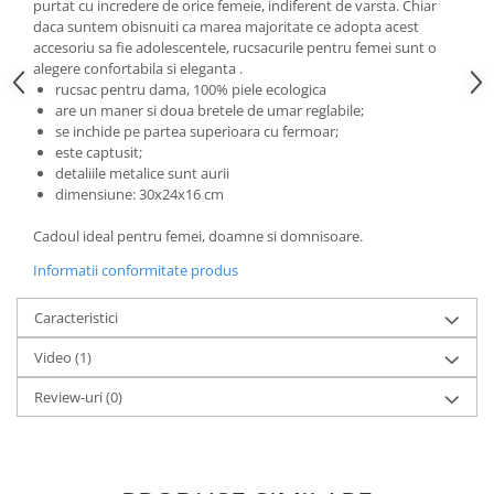
purtat cu incredere de orice femeie, indiferent de varsta. Chiar
daca suntem obisnuiti ca marea majoritate ce adopta acest
accesoriu sa fie adolescentele, rucsacurile pentru femei sunt o
alegere confortabila si eleganta .
rucsac pentru dama, 100% piele ecologica
are un maner si doua bretele de umar reglabile;
se inchide pe partea superioara cu fermoar;
este captusit;
detaliile metalice sunt aurii
dimensiune: 30x24x16 cm
Cadoul ideal pentru femei, doamne si domnisoare.
Informatii conformitate produs
Caracteristici
Video
(1)
Review-uri
(0)