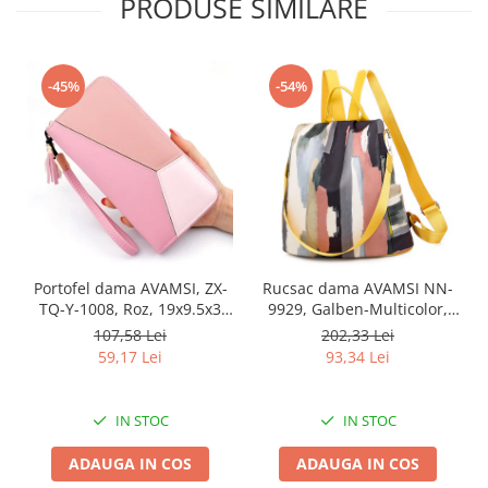
PRODUSE SIMILARE
-45%
-54%
Portofel dama AVAMSI, ZX-
Rucsac dama AVAMSI NN-
TQ-Y-1008, Roz, 19x9.5x3
9929, Galben-Multicolor,
cm
33x31x12 cm
107,58 Lei
202,33 Lei
59,17 Lei
93,34 Lei
IN STOC
IN STOC
ADAUGA IN COS
ADAUGA IN COS