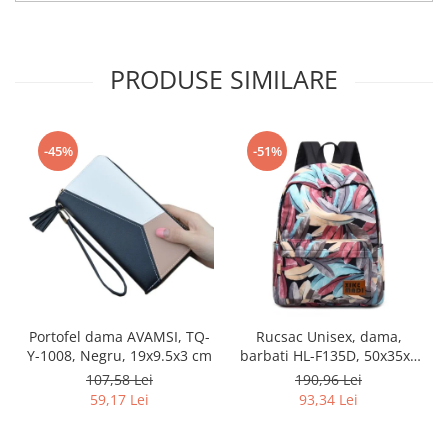
PRODUSE SIMILARE
-45%
-51%
Portofel dama AVAMSI, TQ-
Rucsac Unisex, dama,
Y-1008, Negru, 19x9.5x3 cm
barbati HL-F135D, 50x35x8
cm, Multicolor
107,58 Lei
190,96 Lei
59,17 Lei
93,34 Lei