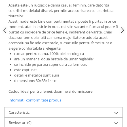
Acesta este un rucsac de dama casual, feminin, care datorita
culorii si modelului discret, permite accesorizarea cu usurinta a
tinutelor.
Acest model este bine compartimentat si poate fi purtat in orice
moment, atat in iesirile in oras, cat si in vacante. Rucsacul poate fi
purtat cu incredere de orice femeie, indiferent de varsta. Chiar
daca suntem obisnuiti ca marea majoritate ce adopta acest
accesoriu sa fie adolescentele, rucsacurile pentru femei sunt o
alegere confortabila si eleganta .
rucsac pentru dama, 100% piele ecologica
are un maner si doua bretele de umar reglabile;
se inchide pe partea superioara cu fermoar;
este captusit;
detaliile metalice sunt aurii
dimensiune: 30x35x14 cm
Cadoul ideal pentru femei, doamne si domnisoare.
Informatii conformitate produs
Caracteristici
Review-uri
(0)